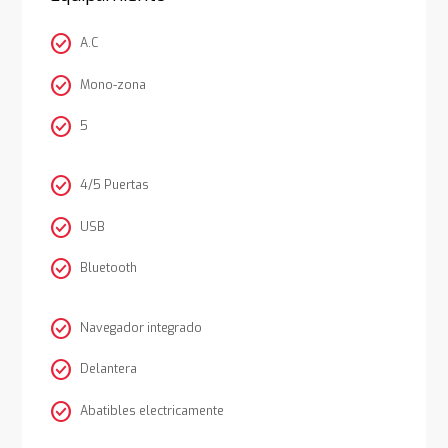
check_circle
A.C
check_circle
Mono-zona
check_circle
5
check_circle
4/5 Puertas
check_circle
USB
check_circle
Bluetooth
check_circle
Navegador integrado
check_circle
Delantera
check_circle
Abatibles electricamente