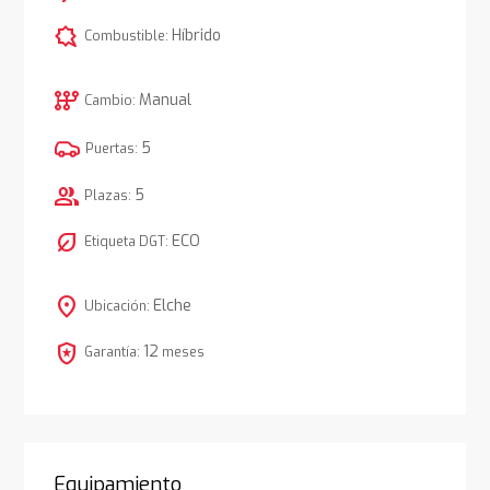
comic_bubble
Híbrido
Combustible:
auto_transmission
Manual
Cambio:
5
Puertas:
group
5
Plazas:
nest_eco_leaf
ECO
Etiqueta DGT:
location_on
Elche
Ubicación:
local_police
12
Garantía:
meses
Equipamiento