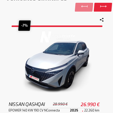
-7%
NISSAN QASHQAI
26.990 €
28.990 €
EPOWER 140 KW 190 CV NConnecta
2025
22.260 km