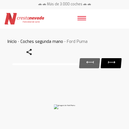
🚗 🚗 Más de 3.000 coches 🚗 🚗
📍 Centros en toda España ⭐
Inicio
-
Coches segunda mano
- Ford Puma
Share