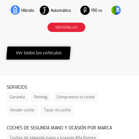
Automático
190 cv
Híbrido
VER DETALLES
Ver todos los vehículos
SERVICIOS
Garantía
Renting
Compramos tu coche
Vender coche
Tasar mi coche
COCHES DE SEGUNDA MANO Y OCASIÓN POR MARCA
Coches de segunda mano y ocasión Alfa Romeo