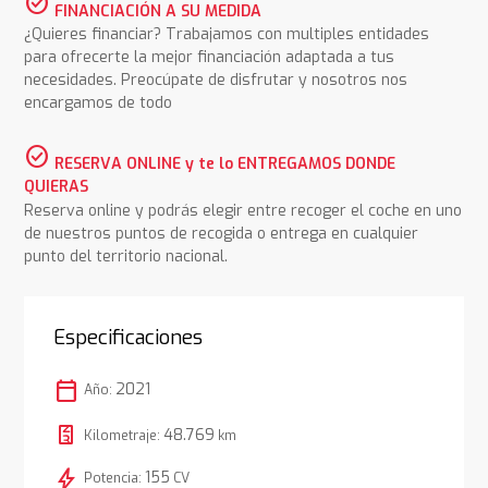
check_circle
FINANCIACIÓN A SU MEDIDA
¿Quieres financiar? Trabajamos con multiples entidades
para ofrecerte la mejor financiación adaptada a tus
necesidades. Preocúpate de disfrutar y nosotros nos
encargamos de todo
check_circle
RESERVA ONLINE y te lo ENTREGAMOS DONDE
QUIERAS
Reserva online y podrás elegir entre recoger el coche en uno
de nuestros puntos de recogida o entrega en cualquier
punto del territorio nacional.
Especificaciones
calendar_today
2021
Año:
48.769
Kilometraje:
km
bolt
155
Potencia:
CV