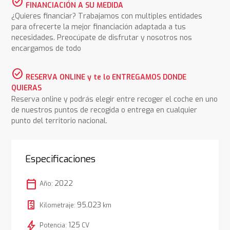
check_circle
FINANCIACIÓN A SU MEDIDA
¿Quieres financiar? Trabajamos con multiples entidades
para ofrecerte la mejor financiación adaptada a tus
necesidades. Preocúpate de disfrutar y nosotros nos
encargamos de todo
check_circle
RESERVA ONLINE y te lo ENTREGAMOS DONDE
QUIERAS
Reserva online y podrás elegir entre recoger el coche en uno
de nuestros puntos de recogida o entrega en cualquier
punto del territorio nacional.
Especificaciones
calendar_today
2022
Año:
95.023
Kilometraje:
km
bolt
125
Potencia:
CV