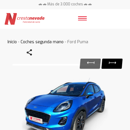
🚗 🚗 Más de 3.000 coches 🚗 🚗
📍 Centros en toda España ⭐
Inicio
-
Coches segunda mano
- Ford Puma
Share