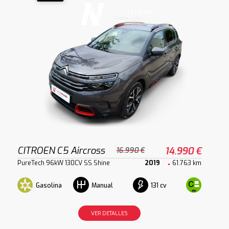
CITROEN C5 Aircross
14.990 €
16.990 €
PureTech 96kW 130CV SS Shine
2019
61.763 km
Gasolina
131 cv
Manual
VER DETALLES