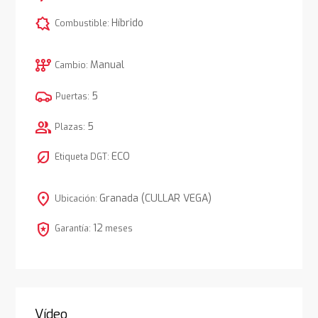
comic_bubble
Híbrido
Combustible:
auto_transmission
Manual
Cambio:
5
Puertas:
group
5
Plazas:
nest_eco_leaf
ECO
Etiqueta DGT:
location_on
Granada (CULLAR VEGA)
Ubicación:
local_police
12
Garantía:
meses
Vídeo