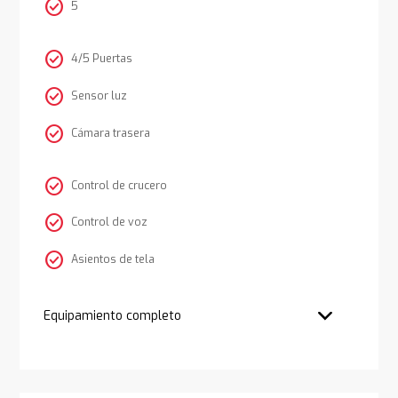
check_circle
5
check_circle
4/5 Puertas
check_circle
Sensor luz
check_circle
Cámara trasera
check_circle
Control de crucero
check_circle
Control de voz
check_circle
Asientos de tela
Equipamiento completo