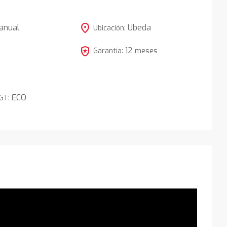
location_on
anual
Ubeda
Ubicación:
local_police
12
5
Garantía:
meses
ECO
DGT: