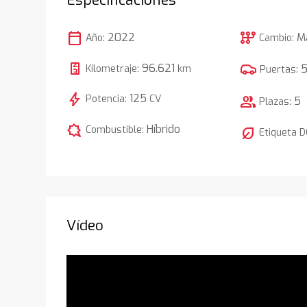
calendar_today
auto_transmission
2022
M
Año:
Cambio:
96.621
Kilometraje:
km
Puertas:
bolt
125
Potencia:
CV
group
5
Plazas:
comic_bubble
Híbrido
Combustible:
nest_eco_leaf
Etiqueta 
Vídeo