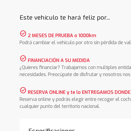
Este vehículo te hará feliz por...
check_circle
2 MESES DE PRUEBA o 1000km
Podrá cambiar el vehículo por otro sin pérdida de val
check_circle
FINANCIACIÓN A SU MEDIDA
¿Quieres financiar? Trabajamos con multiples entida
necesidades. Preocúpate de disfrutar y nosotros n
check_circle
RESERVA ONLINE y te lo ENTREGAMOS DONDE
Reserva online y podrás elegir entre recoger el coc
cualquier punto del territorio nacional.
Especificaciones