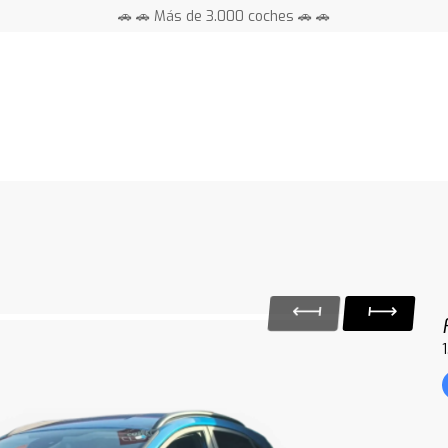
🚗 🚗 Más de 3.000 coches 🚗 🚗
📍 Centros en toda España ⭐