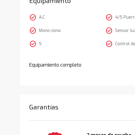
Equipamiento
check_circle
check_circle
A.C
4/5 Puer
check_circle
check_circle
Mono-zona
Sensor lu
check_circle
check_circle
5
Control d
Equipamiento completo
Garantías