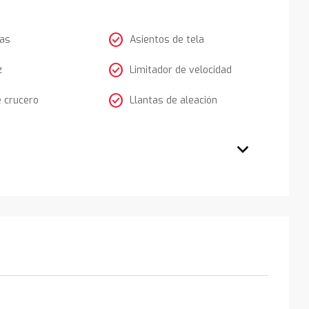
check_circle
tas
Asientos de tela
check_circle
z
Limitador de velocidad
check_circle
e crucero
Llantas de aleación