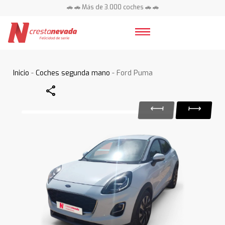
🚗 🚗 Más de 3.000 coches 🚗 🚗
📍 Centros en toda España ⭐
Inicio
-
Coches segunda mano
- Ford Puma
Share