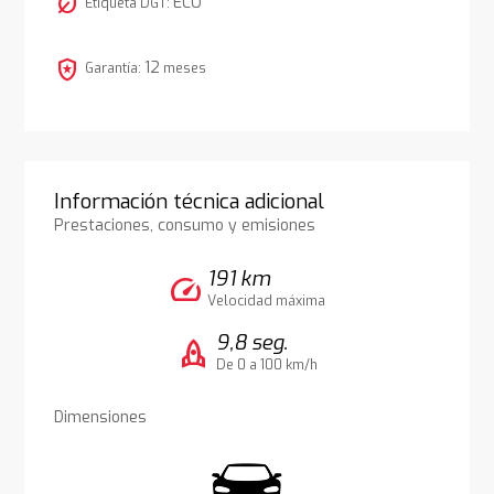
nest_eco_leaf
ECO
Etiqueta DGT:
local_police
12
Garantía:
meses
Información técnica adicional
Prestaciones, consumo y emisiones
191 km
speed
Velocidad máxima
9,8 seg.
rocket
De 0 a 100 km/h
Dimensiones