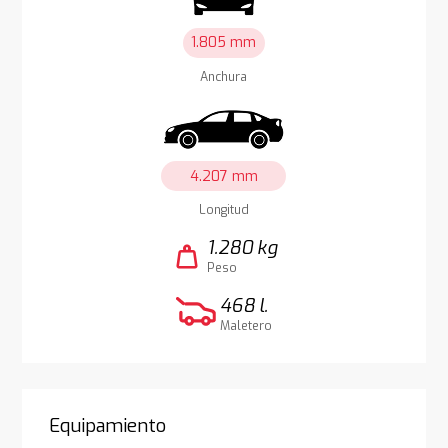
1.805 mm
Anchura
4.207 mm
Longitud
1.280 kg
weight
Peso
468 l.
Maletero
Equipamiento