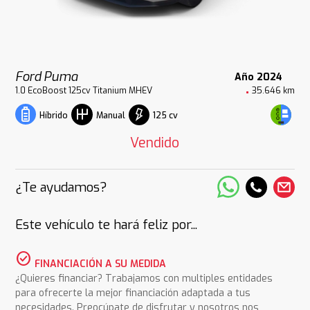
Ford Puma
Año 2024
1.0 EcoBoost 125cv Titanium MHEV
35.646 km
125 cv
Híbrido
Manual
Vendido
¿Te ayudamos?
Este vehículo te hará feliz por...
check_circle
FINANCIACIÓN A SU MEDIDA
¿Quieres financiar? Trabajamos con multiples entidades
para ofrecerte la mejor financiación adaptada a tus
necesidades. Preocúpate de disfrutar y nosotros nos