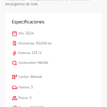
encargamos de todo
Especificaciones
calendar_today
2024
Año:
35.646
Kilometraje:
km
bolt
125
Potencia:
CV
comic_bubble
Híbrido
Combustible:
auto_transmission
Manual
Cambio:
5
Puertas:
group
5
Plazas: