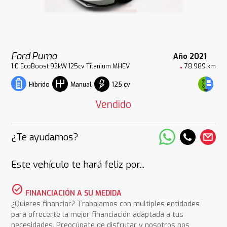
Ford Puma
Año 2021
1.0 EcoBoost 92kW 125cv Titanium MHEV
78.989 km
125 cv
Híbrido
Manual
Vendido
¿Te ayudamos?
Este vehículo te hará feliz por...
check_circle
FINANCIACIÓN A SU MEDIDA
¿Quieres financiar? Trabajamos con multiples entidades
para ofrecerte la mejor financiación adaptada a tus
necesidades. Preocúpate de disfrutar y nosotros nos