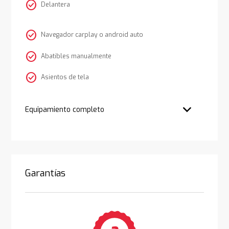
check_circle
Delantera
check_circle
Navegador carplay o android auto
check_circle
Abatibles manualmente
check_circle
Asientos de tela
Equipamiento completo
Garantías