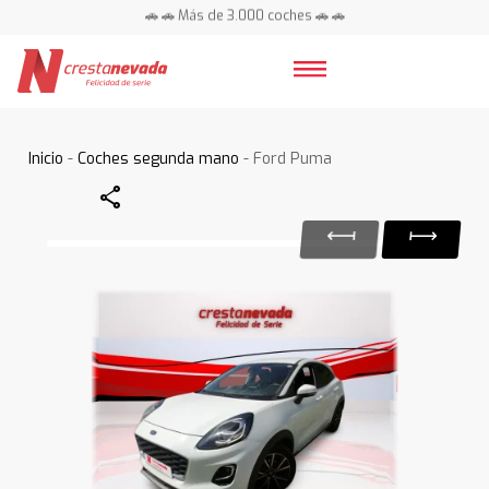
🚗 🚗 Más de 3.000 coches 🚗 🚗
📍 Centros en toda España ⭐
Inicio
-
Coches segunda mano
- Ford Puma
Share