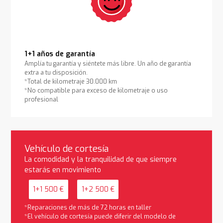
1+1 años de garantía
Amplía tu garantía y siéntete más libre. Un año de garantía
extra a tu disposición.
*Total de kilometraje 30.000 km
*No compatible para exceso de kilometraje o uso
profesional
Vehículo de cortesía
La comodidad y la tranquilidad de que siempre
estarás en movimiento
1+1 500 €
1+2 500 €
*Reparaciones de más de 72 horas en taller
*El vehículo de cortesía puede diferir del modelo de