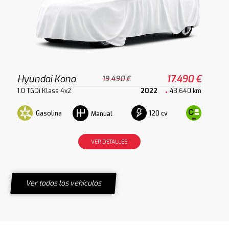
Hyundai Kona
17.490 €
19.490 €
1.0 TGDi Klass 4x2
2022
43.640 km
Gasolina
120 cv
Manual
VER DETALLES
Ver todos los vehículos