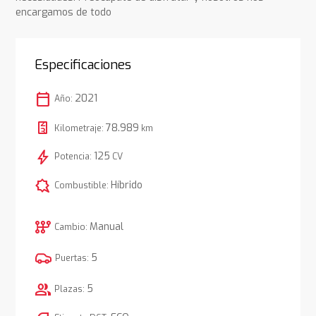
encargamos de todo
Especificaciones
calendar_today
2021
Año:
78.989
Kilometraje:
km
bolt
125
Potencia:
CV
comic_bubble
Híbrido
Combustible:
auto_transmission
Manual
Cambio:
5
Puertas:
group
5
Plazas: