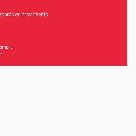
estarás en movimiento
 compra
da