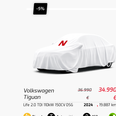
-5%
34.99
Volkswagen
36.990
Tiguan
€
Life 2.0 TDI 110kW 150CV DSG
2024
19.887 k