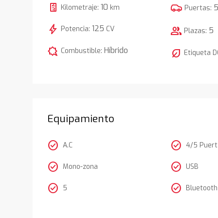
10
Kilometraje:
km
Puertas:
bolt
125
Potencia:
CV
group
5
Plazas:
comic_bubble
Híbrido
Combustible:
nest_eco_leaf
Etiqueta 
Equipamiento
check_circle
check_circle
A.C
4/5 Puer
check_circle
check_circle
Mono-zona
USB
check_circle
check_circle
5
Bluetooth