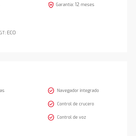
local_police
12
5
Garantía:
meses
ECO
DGT:
check_circle
tas
Navegador integrado
check_circle
Control de crucero
check_circle
Control de voz