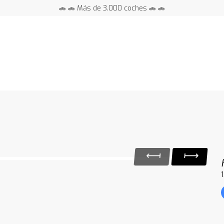
🚗 🚗 Más de 3.000 coches 🚗 🚗
📍 Centros en toda España ⭐