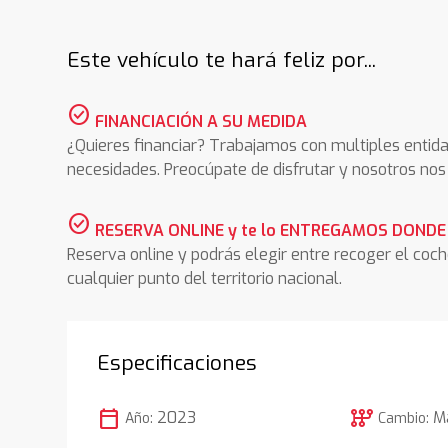
Este vehículo te hará feliz por...
check_circle
FINANCIACIÓN A SU MEDIDA
¿Quieres financiar? Trabajamos con multiples entida
necesidades. Preocúpate de disfrutar y nosotros n
check_circle
RESERVA ONLINE y te lo ENTREGAMOS DONDE
Reserva online y podrás elegir entre recoger el coc
cualquier punto del territorio nacional.
Especificaciones
calendar_today
auto_transmission
2023
M
Año:
Cambio: