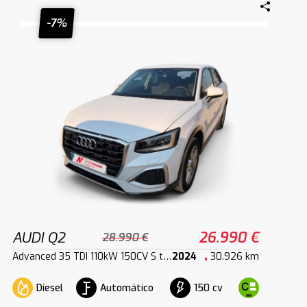
-7%
AUDI Q2
26.990 €
28.990 €
Advanced 35 TDI 110kW 150CV S tronic
2024
30.926 km
Diesel
Automático
150 cv