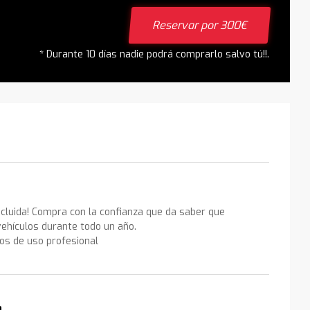
Reservar por 300€
* Durante 10 días nadie podrá comprarlo salvo tú!!.
ncluida! Compra con la confianza que da saber que
ehículos durante todo un año.
los de uso profesional
a