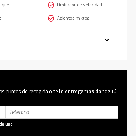
check_circle
olque
Limitador de velocidad
check_circle
z
Asientos mixtos
os puntos de recogida o
te lo entregamos donde tú
 de uso