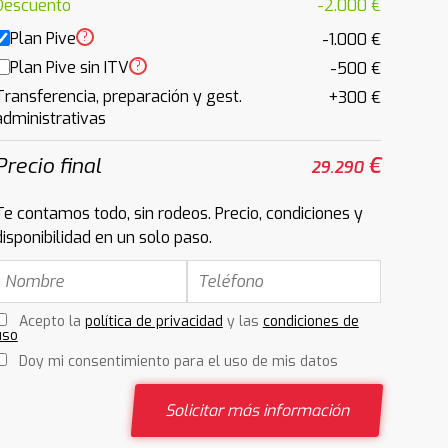
Descuento
-2.000 €
Plan Pive
?
-1.000 €
Plan Pive sin ITV
?
-500 €
Transferencia, preparación y gest.
+300 €
administrativas
Precio final
€
29.290
Te contamos todo, sin rodeos. Precio, condiciones y
disponibilidad en un solo paso.
Acepto la
política de privacidad
y las
condiciones de
uso
Doy mi consentimiento para el uso de mis datos
Solicitar más información