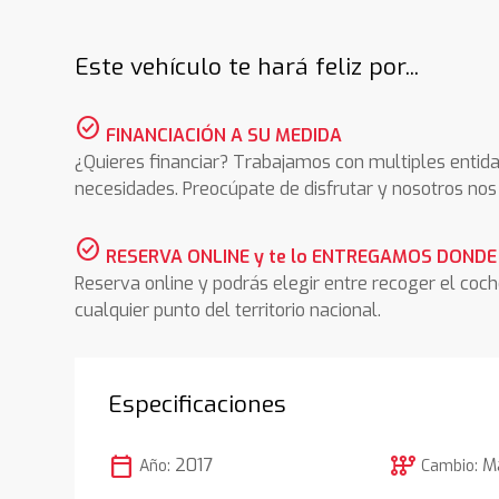
Este vehículo te hará feliz por...
check_circle
FINANCIACIÓN A SU MEDIDA
¿Quieres financiar? Trabajamos con multiples entida
necesidades. Preocúpate de disfrutar y nosotros n
check_circle
RESERVA ONLINE y te lo ENTREGAMOS DONDE
Reserva online y podrás elegir entre recoger el coc
cualquier punto del territorio nacional.
Especificaciones
calendar_today
auto_transmission
2017
M
Año:
Cambio: