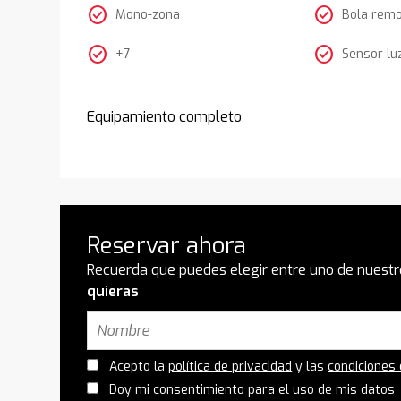
check_circle
check_circle
Mono-zona
Bola rem
check_circle
check_circle
+7
Sensor lu
Equipamiento completo
Reservar ahora
Recuerda que puedes elegir entre uno de nuestr
quieras
Acepto la
política de privacidad
y las
condiciones
Doy mi consentimiento para el uso de mis datos