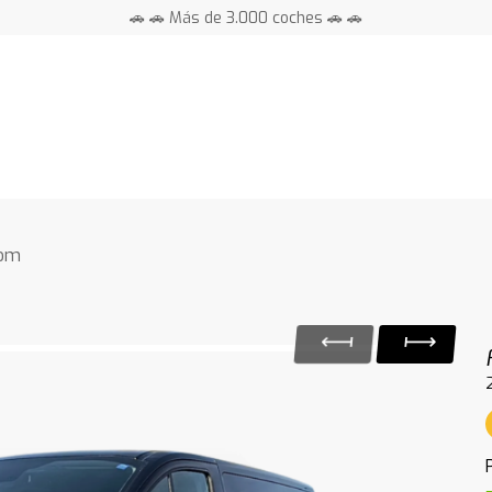
🚗 🚗 Más de 3.000 coches 🚗 🚗
📍 Centros en toda España ⭐
tom