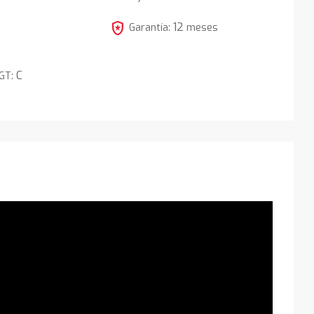
5
local_police
12
Garantía:
meses
C
DGT: