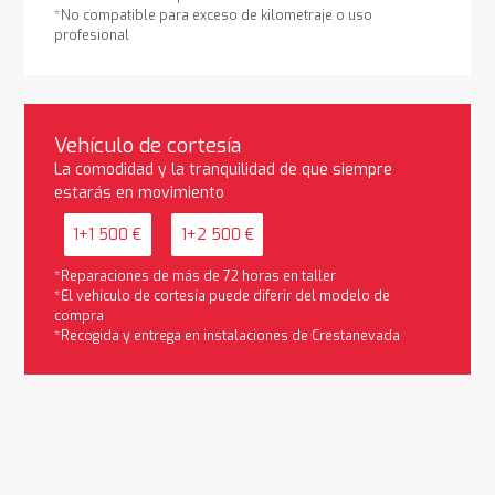
*No compatible para exceso de kilometraje o uso
profesional
Vehículo de cortesía
La comodidad y la tranquilidad de que siempre
estarás en movimiento
1+1 500 €
1+2 500 €
*Reparaciones de más de 72 horas en taller
*El vehículo de cortesía puede diferir del modelo de
compra
*Recogida y entrega en instalaciones de Crestanevada