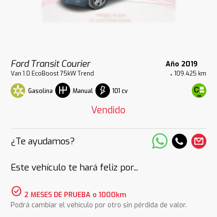
Ford Transit Courier
Año 2019
Van 1.0 EcoBoost 75kW Trend
109.425 km
Gasolina
101 cv
Manual
Vendido
¿Te ayudamos?
Este vehículo te hará feliz por...
check_circle
2 MESES DE PRUEBA o 1000km
Podrá cambiar el vehículo por otro sin pérdida de valor.