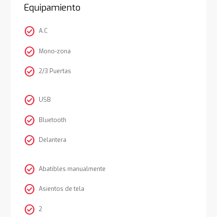
Equipamiento
check_circle
A.C
check_circle
Mono-zona
check_circle
2/3 Puertas
check_circle
USB
check_circle
Bluetooth
check_circle
Delantera
check_circle
Abatibles manualmente
check_circle
Asientos de tela
check_circle
2