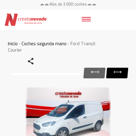
🚗 🚗 Más de 3.000 coches 🚗 🚗
📍 Centros en toda España ⭐
Inicio
-
Coches segunda mano
- Ford Transit
Courier
Share