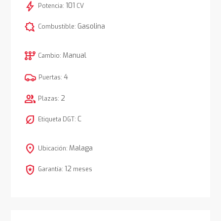
bolt
101
Potencia:
CV
comic_bubble
Gasolina
Combustible:
auto_transmission
Manual
Cambio:
4
Puertas:
group
2
Plazas:
nest_eco_leaf
C
Etiqueta DGT:
location_on
Malaga
Ubicación:
local_police
12
Garantía:
meses