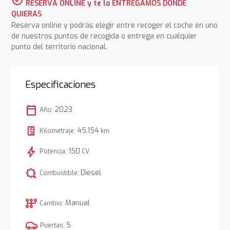
RESERVA ONLINE y te lo ENTREGAMOS DONDE
QUIERAS
Reserva online y podrás elegir entre recoger el coche en uno
de nuestros puntos de recogida o entrega en cualquier
punto del territorio nacional.
Especificaciones
calendar_today
2023
Año:
45.154
Kilometraje:
km
bolt
150
Potencia:
CV
comic_bubble
Diesel
Combustible:
auto_transmission
Manual
Cambio:
5
Puertas: