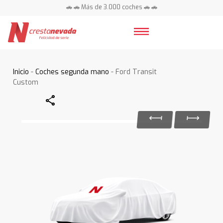
🚗 🚗 Más de 3.000 coches 🚗 🚗
📍 Centros en toda España ⭐
Inicio
-
Coches segunda mano
- Ford Transit
Custom
Share