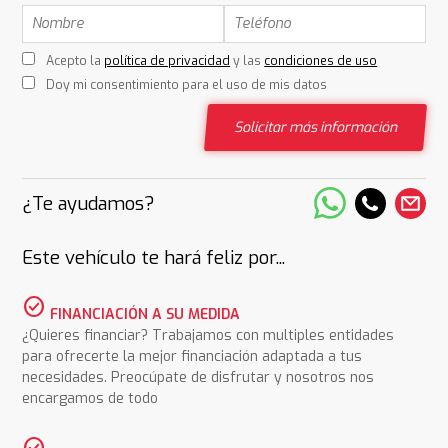
Acepto la
política de privacidad
y las
condiciones de uso
Doy mi consentimiento para el uso de mis datos
Solicitar más información
¿Te ayudamos?
Este vehículo te hará feliz por...
check_circle
FINANCIACIÓN A SU MEDIDA
¿Quieres financiar? Trabajamos con multiples entidades
para ofrecerte la mejor financiación adaptada a tus
necesidades. Preocúpate de disfrutar y nosotros nos
encargamos de todo
check_circle