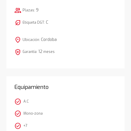
group
9
Plazas:
nest_eco_leaf
C
Etiqueta DGT:
location_on
Cordoba
Ubicación:
local_police
12
Garantía:
meses
Equipamiento
check_circle
A.C
check_circle
Mono-zona
check_circle
+7