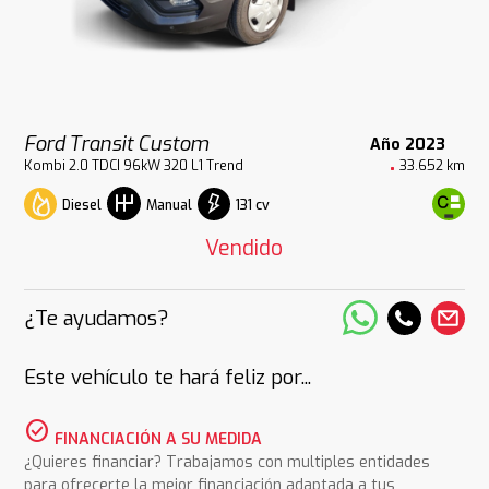
Ford Transit Custom
Año 2023
Kombi 2.0 TDCI 96kW 320 L1 Trend
33.652 km
Diesel
131 cv
Manual
Vendido
¿Te ayudamos?
Este vehículo te hará feliz por...
check_circle
FINANCIACIÓN A SU MEDIDA
¿Quieres financiar? Trabajamos con multiples entidades
para ofrecerte la mejor financiación adaptada a tus