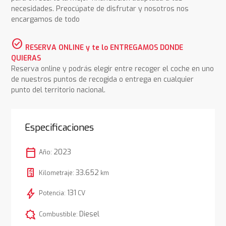
necesidades. Preocúpate de disfrutar y nosotros nos
encargamos de todo
check_circle
RESERVA ONLINE y te lo ENTREGAMOS DONDE
QUIERAS
Reserva online y podrás elegir entre recoger el coche en uno
de nuestros puntos de recogida o entrega en cualquier
punto del territorio nacional.
Especificaciones
calendar_today
2023
Año:
33.652
Kilometraje:
km
bolt
131
Potencia:
CV
comic_bubble
Diesel
Combustible: