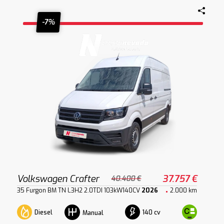
-7%
Volkswagen Crafter
37.757 €
40.400 €
35 Furgon BM TN L3H2 2.0TDI 103kW140CV
2026
2.000 km
Diesel
140 cv
Manual