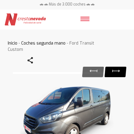
🚗 🚗 Más de 3.000 coches 🚗 🚗
📍 Centros en toda España ⭐
Inicio
-
Coches segunda mano
- Ford Transit
Custom
Share