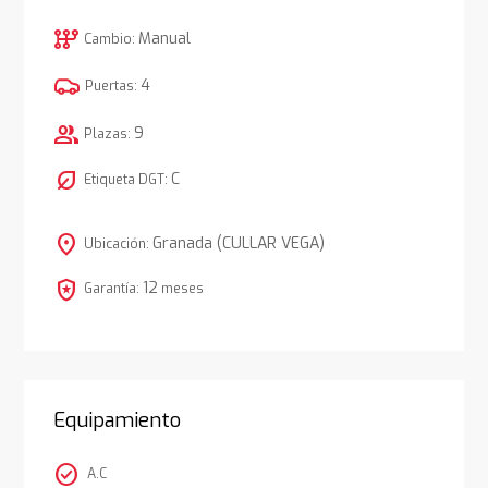
auto_transmission
Manual
Cambio:
4
Puertas:
group
9
Plazas:
nest_eco_leaf
C
Etiqueta DGT:
location_on
Granada (CULLAR VEGA)
Ubicación:
local_police
12
Garantía:
meses
Equipamiento
check_circle
A.C