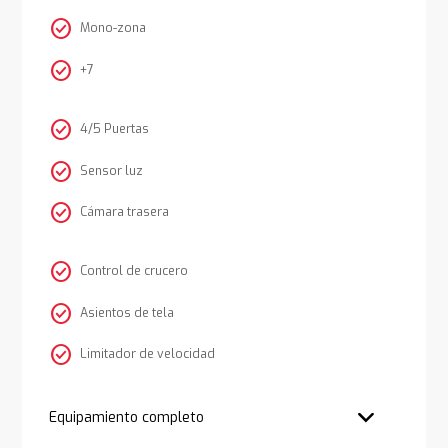
check_circle
Mono-zona
check_circle
+7
check_circle
4/5 Puertas
check_circle
Sensor luz
check_circle
Cámara trasera
check_circle
Control de crucero
check_circle
Asientos de tela
check_circle
Limitador de velocidad
Equipamiento completo