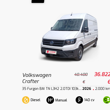
36.82
Volkswagen
40.400
Crafter
€
35 Furgon BM TN L3H2 2.0TDI 103kW140CV
2026
2.000 k
Diesel
140 cv
Manual