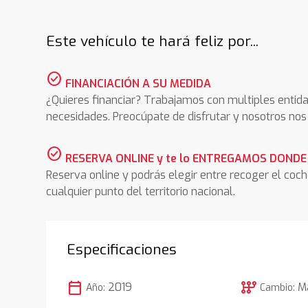
Este vehículo te hará feliz por...
check_circle
FINANCIACIÓN A SU MEDIDA
¿Quieres financiar? Trabajamos con multiples entida
necesidades. Preocúpate de disfrutar y nosotros n
check_circle
RESERVA ONLINE y te lo ENTREGAMOS DONDE
Reserva online y podrás elegir entre recoger el coc
cualquier punto del territorio nacional.
Especificaciones
calendar_today
auto_transmission
2019
M
Año:
Cambio: