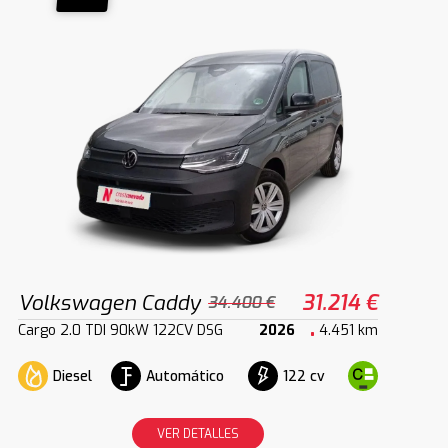
Volkswagen Caddy
31.214 €
34.400 €
Cargo 2.0 TDI 90kW 122CV DSG
2026
4.451 km
Diesel
Automático
122 cv
VER DETALLES