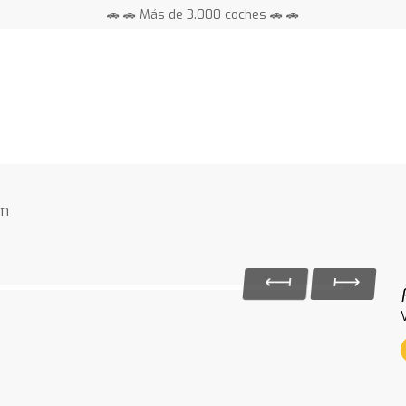
🚗 🚗 Más de 3.000 coches 🚗 🚗
📍 Centros en toda España ⭐
om