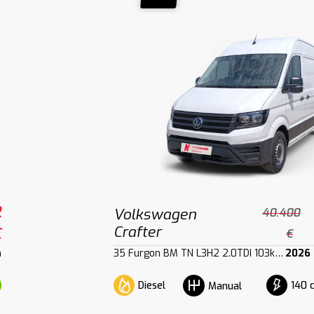
2
Volkswagen
40.400
Crafter
€
€
m
35 Furgon BM TN L3H2 2.0TDI 103kW140CV
2026
Diesel
140 
Manual