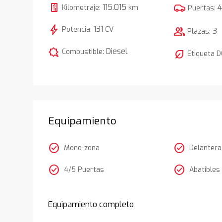
115.015
Kilometraje:
km
Puertas:
bolt
131
Potencia:
CV
group
3
Plazas:
comic_bubble
Diesel
Combustible:
nest_eco_leaf
Etiqueta 
Equipamiento
check_circle
check_circle
Mono-zona
Delantera
check_circle
check_circle
4/5 Puertas
Abatible
Equipamiento completo