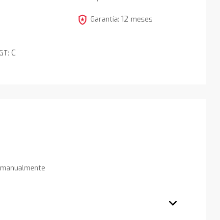
4
local_police
12
Garantía:
meses
C
DGT:
s manualmente