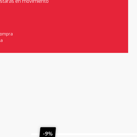
estarás en movimiento
 compra
da
-9%