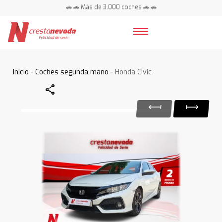
🚗 🚗 Más de 3.000 coches 🚗 🚗
📍 Centros en toda España ⭐
Inicio
-
Coches segunda mano
- Honda Civic
Share