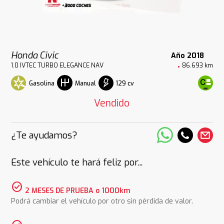
Honda Civic
Año 2018
1.0 IVTEC TURBO ELEGANCE NAV
86.693 km
Gasolina
129 cv
Manual
Vendido
¿Te ayudamos?
Este vehículo te hará feliz por...
check_circle
2 MESES DE PRUEBA o 1000km
Podrá cambiar el vehículo por otro sin pérdida de valor.