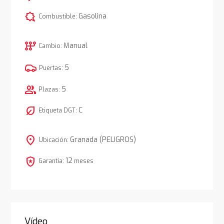
comic_bubble
Gasolina
Combustible:
auto_transmission
Manual
Cambio:
5
Puertas:
group
5
Plazas:
nest_eco_leaf
C
Etiqueta DGT:
location_on
Granada (PELIGROS)
Ubicación:
local_police
12
Garantía:
meses
Vídeo