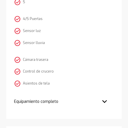
check_circle
5
check_circle
4/5 Puertas
check_circle
Sensor luz
check_circle
Sensor lluvia
check_circle
Cámara trasera
check_circle
Control de crucero
check_circle
Asientos de tela
Equipamiento completo