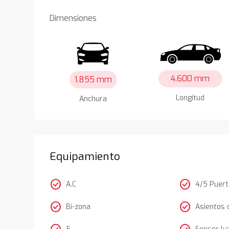
Dimensiones
4.600 mm
1.855 mm
Longitud
Anchura
Equipamiento
check_circle
check_circle
A.C
4/5 Puer
check_circle
check_circle
Bi-zona
Asientos 
5
Sensor lu