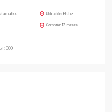
location_on
utomático
Elche
Ubicación:
local_police
12
5
Garantía:
meses
ECO
DGT: