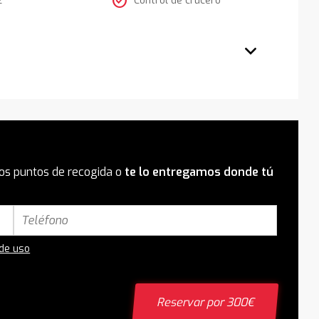
check_circle
os puntos de recogida o
te lo entregamos donde tú
 de uso
Reservar por 300€