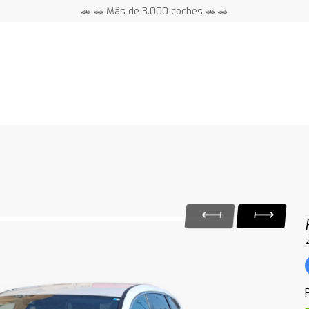
🚗 🚗 Más de 3.000 coches 🚗 🚗
📍 Centros en toda España ⭐