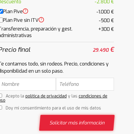
Descuento
-2.800 €
Plan Pive
?
-1.000 €
Plan Pive sin ITV
?
-500 €
Transferencia, preparación y gest.
+300 €
administrativas
Precio final
€
29.490
Te contamos todo, sin rodeos. Precio, condiciones y
disponibilidad en un solo paso.
Acepto la
política de privacidad
y las
condiciones de
uso
Doy mi consentimiento para el uso de mis datos
Solicitar más información