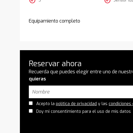
check_circle
check_circle
Equipamiento completo
Reservar ahora
Recuerda que puedes elegir entre uno de nuestr
quieras
Acepto la
política de privacidad
y las
condiciones
Doy mi consentimiento para el uso de mis datos