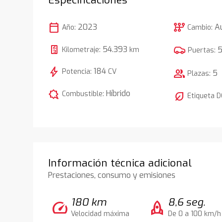
calendar_today
auto_transmission
2023
A
Año:
Cambio:
54.393
Kilometraje:
km
Puertas:
bolt
184
Potencia:
CV
group
5
Plazas:
comic_bubble
Híbrido
Combustible:
nest_eco_leaf
Etiqueta 
Información técnica adicional
Prestaciones, consumo y emisiones
180 km
8,6 seg.
speed
rocket
Velocidad máxima
De 0 a 100 km/h