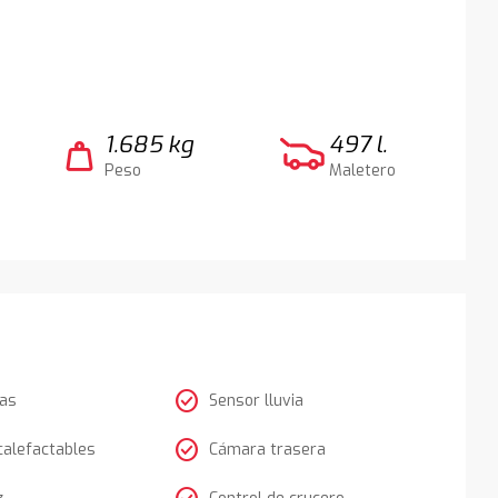
1.685 kg
497 l.
weight
Peso
Maletero
check_circle
tas
Sensor lluvia
check_circle
calefactables
Cámara trasera
z
Control de crucero