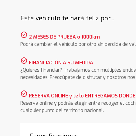
Este vehículo te hará feliz por...
check_circle
2 MESES DE PRUEBA o 1000km
Podrá cambiar el vehículo por otro sin pérdida de val
check_circle
FINANCIACIÓN A SU MEDIDA
¿Quieres financiar? Trabajamos con multiples entida
necesidades. Preocúpate de disfrutar y nosotros n
check_circle
RESERVA ONLINE y te lo ENTREGAMOS DONDE
Reserva online y podrás elegir entre recoger el coc
cualquier punto del territorio nacional.
Especificaciones