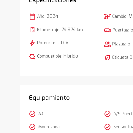
calendar_today
auto_transmission
2024
M
Año:
Cambio:
74.874
Kilometraje:
km
Puertas:
bolt
101
Potencia:
CV
group
5
Plazas:
comic_bubble
Híbrido
Combustible:
nest_eco_leaf
Etiqueta 
Equipamiento
check_circle
check_circle
A.C
4/5 Puer
check_circle
check_circle
Mono-zona
Sensor lu