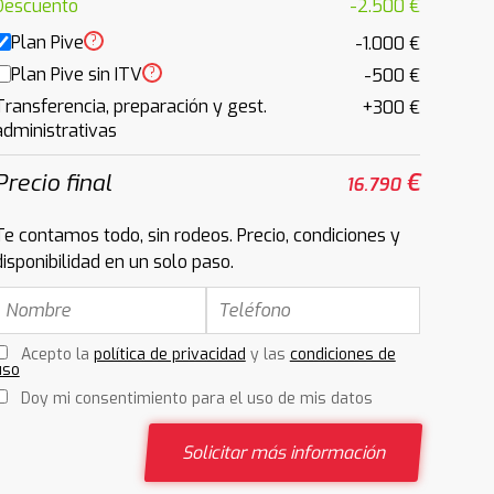
Descuento
-2.500 €
Plan Pive
?
-1.000 €
Plan Pive sin ITV
?
-500 €
Transferencia, preparación y gest.
+300 €
administrativas
Precio final
€
16.790
Te contamos todo, sin rodeos. Precio, condiciones y
disponibilidad en un solo paso.
Acepto la
política de privacidad
y las
condiciones de
uso
Doy mi consentimiento para el uso de mis datos
Solicitar más información