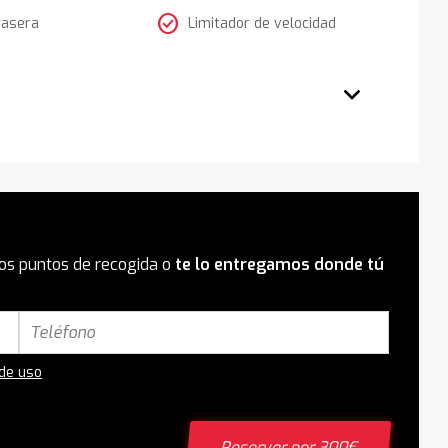
check_circle
rasera
Limitador de velocidad
os puntos de recogida o
te lo entregamos donde tú
 de uso
Reservar por 300€