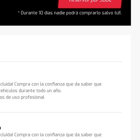
* Durante 10 días nadie podrá comprarlo salvo tú!!.
ncluida! Compra con la confianza que da saber que
ehículos durante todo un año.
los de uso profesional
a
ncluida! Compra con la confianza que da saber que