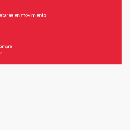
estarás en movimiento
 compra
da