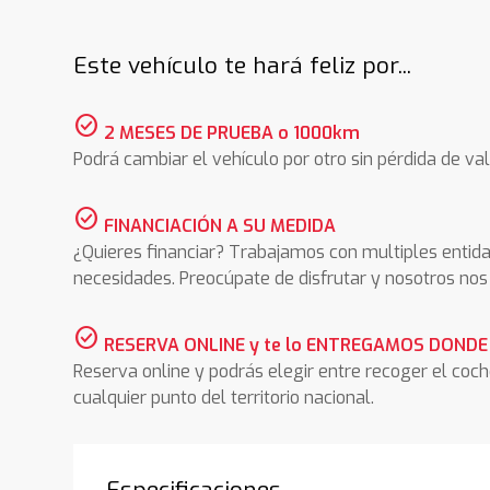
Este vehículo te hará feliz por...
check_circle
2 MESES DE PRUEBA o 1000km
Podrá cambiar el vehículo por otro sin pérdida de val
check_circle
FINANCIACIÓN A SU MEDIDA
¿Quieres financiar? Trabajamos con multiples entida
necesidades. Preocúpate de disfrutar y nosotros n
check_circle
RESERVA ONLINE y te lo ENTREGAMOS DONDE
Reserva online y podrás elegir entre recoger el coc
cualquier punto del territorio nacional.
Especificaciones