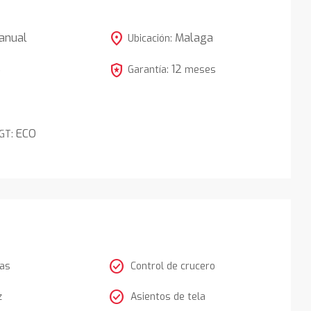
location_on
anual
Malaga
Ubicación:
local_police
12
5
Garantía:
meses
ECO
DGT:
check_circle
tas
Control de crucero
check_circle
z
Asientos de tela