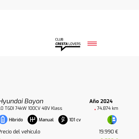
Hyundai Bayon
Año 2024
1.0 TGDI 74kW 100CV 48V Klass
74.874 km
101 cv
Híbrido
Manual
Precio del vehículo
19.990 €