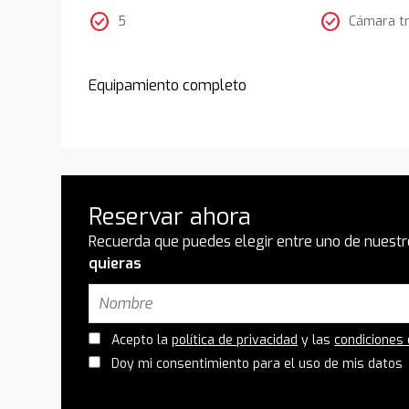
check_circle
check_circle
5
Cámara t
Equipamiento completo
Reservar ahora
Recuerda que puedes elegir entre uno de nuestr
quieras
Acepto la
política de privacidad
y las
condiciones
Doy mi consentimiento para el uso de mis datos