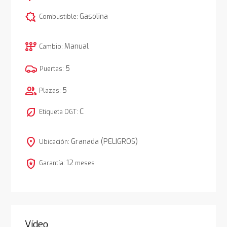
comic_bubble
Gasolina
Combustible:
auto_transmission
Manual
Cambio:
5
Puertas:
group
5
Plazas:
nest_eco_leaf
C
Etiqueta DGT:
location_on
Granada (PELIGROS)
Ubicación:
local_police
12
Garantía:
meses
Vídeo