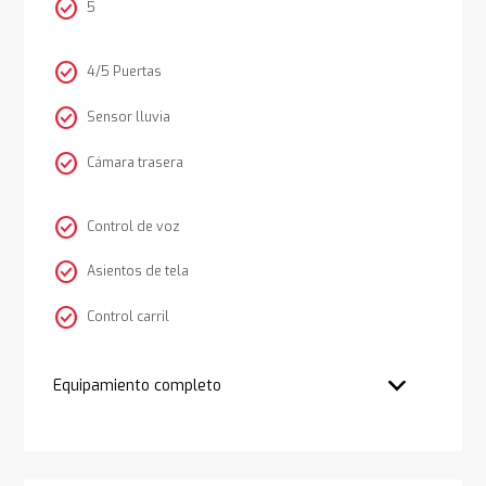
check_circle
5
check_circle
4/5 Puertas
check_circle
Sensor lluvia
check_circle
Cámara trasera
check_circle
Control de voz
check_circle
Asientos de tela
check_circle
Control carril
Equipamiento completo