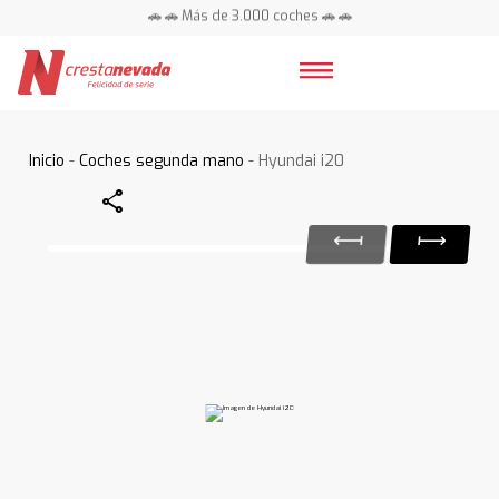
🚗 🚗 Más de 3.000 coches 🚗 🚗
📍 Centros en toda España ⭐
Inicio
-
Coches segunda mano
- Hyundai i20
Share