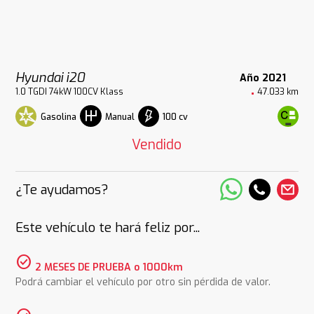
Hyundai i20
Año 2021
1.0 TGDI 74kW 100CV Klass
47.033 km
Gasolina
100 cv
Manual
Vendido
¿Te ayudamos?
Este vehículo te hará feliz por...
check_circle
2 MESES DE PRUEBA o 1000km
Podrá cambiar el vehículo por otro sin pérdida de valor.