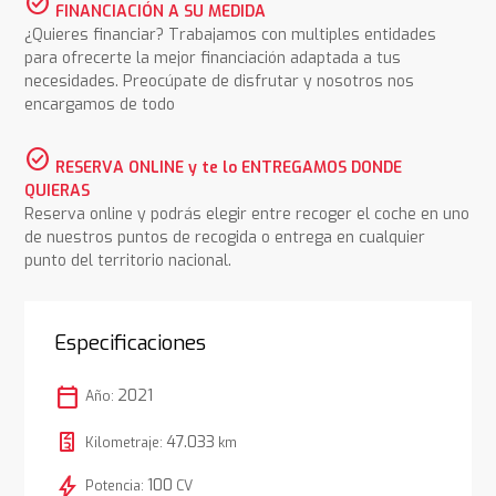
check_circle
FINANCIACIÓN A SU MEDIDA
¿Quieres financiar? Trabajamos con multiples entidades
para ofrecerte la mejor financiación adaptada a tus
necesidades. Preocúpate de disfrutar y nosotros nos
encargamos de todo
check_circle
RESERVA ONLINE y te lo ENTREGAMOS DONDE
QUIERAS
Reserva online y podrás elegir entre recoger el coche en uno
de nuestros puntos de recogida o entrega en cualquier
punto del territorio nacional.
Especificaciones
calendar_today
2021
Año:
47.033
Kilometraje:
km
bolt
100
Potencia:
CV