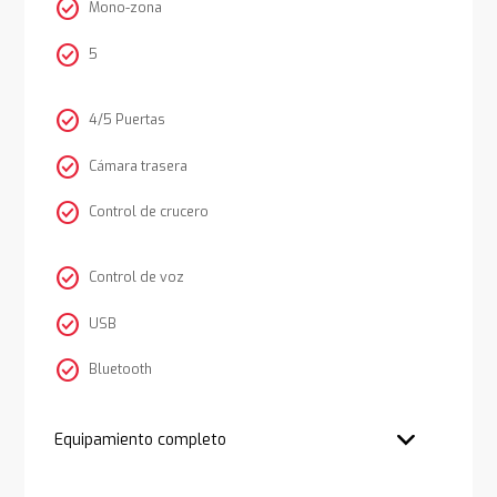
check_circle
Mono-zona
check_circle
5
check_circle
4/5 Puertas
check_circle
Cámara trasera
check_circle
Control de crucero
check_circle
Control de voz
check_circle
USB
check_circle
Bluetooth
Equipamiento completo