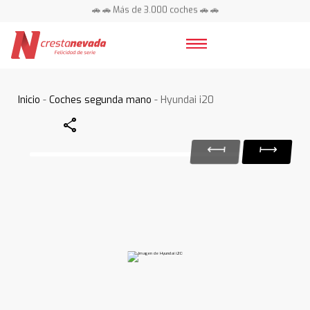
🚗 🚗 Más de 3.000 coches 🚗 🚗
📍 Centros en toda España ⭐
Inicio
-
Coches segunda mano
- Hyundai i20
Share