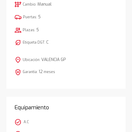
auto_transmission
Manual
Cambio:
5
Puertas:
group
5
Plazas:
nest_eco_leaf
C
Etiqueta DGT:
location_on
VALENCIA GP
Ubicación:
local_police
12
Garantía:
meses
Equipamiento
check_circle
A.C