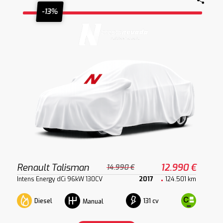
-13%
Renault Talisman
12.990 €
14.990 €
Intens Energy dCi 96kW 130CV
2017
124.501 km
Diesel
131 cv
Manual