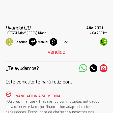
Hyundai i20
Año 2021
1.0 TGDI 74kW (100CV) Klass
64.793 km
Gasolina
100 cv
Manual
Vendido
¿Te ayudamos?
Este vehículo te hará feliz por...
check_circle
FINANCIACIÓN A SU MEDIDA
¿Quieres financiar? Trabajamos con multiples entidades
para ofrecerte la mejor financiación adaptada a tus
necesidades. Preocúpate de disfrutar y nosotros nos