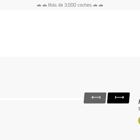
🚗 🚗 Más de 3.000 coches 🚗 🚗
📍 Centros en toda España ⭐