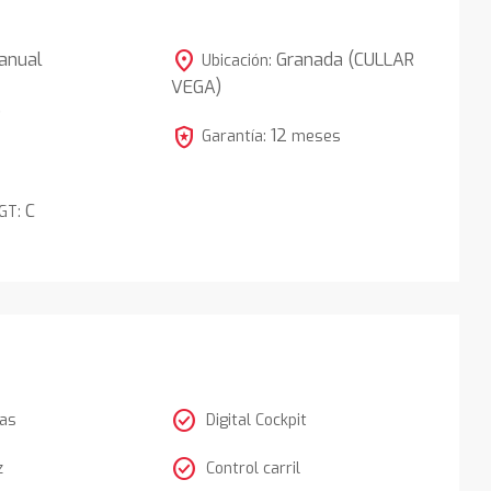
location_on
anual
Granada (CULLAR
Ubicación:
VEGA)
5
local_police
12
Garantía:
meses
C
DGT:
check_circle
tas
Digital Cockpit
check_circle
z
Control carril