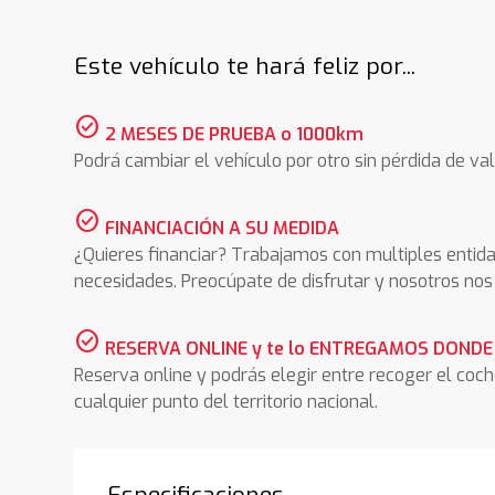
Este vehículo te hará feliz por...
check_circle
2 MESES DE PRUEBA o 1000km
Podrá cambiar el vehículo por otro sin pérdida de val
check_circle
FINANCIACIÓN A SU MEDIDA
¿Quieres financiar? Trabajamos con multiples entida
necesidades. Preocúpate de disfrutar y nosotros n
check_circle
RESERVA ONLINE y te lo ENTREGAMOS DONDE
Reserva online y podrás elegir entre recoger el coc
cualquier punto del territorio nacional.
Especificaciones