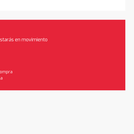
estarás en movimiento
 compra
da