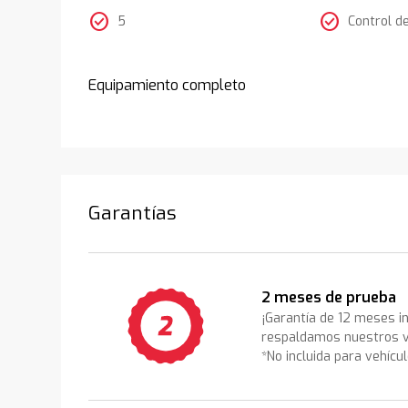
check_circle
check_circle
5
Control d
Equipamiento completo
Garantías
2 meses de prueba
¡Garantía de 12 meses i
respaldamos nuestros v
*No incluida para vehícu