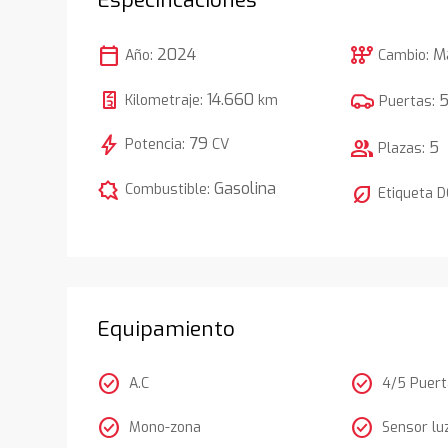
calendar_today
auto_transmission
2024
M
Año:
Cambio:
14.660
Kilometraje:
km
Puertas:
bolt
79
Potencia:
CV
group
5
Plazas:
comic_bubble
Gasolina
Combustible:
nest_eco_leaf
Etiqueta 
Equipamiento
check_circle
check_circle
A.C
4/5 Puer
check_circle
check_circle
Mono-zona
Sensor lu