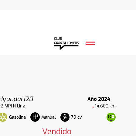
Hyundai i20
Año 2024
1.2 MPI N Line
14.660 km
Gasolina
79 cv
Manual
Vendido