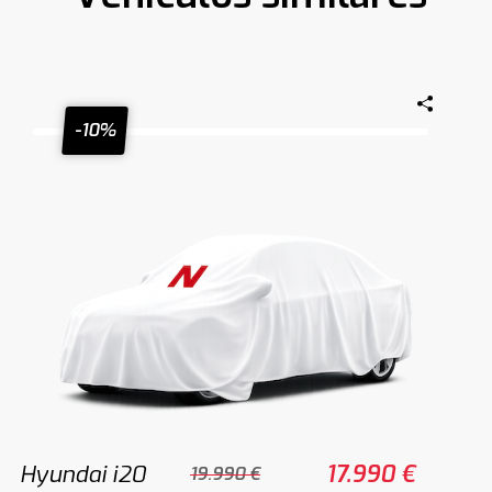
-10%
Hyundai i20
17.990 €
19.990 €