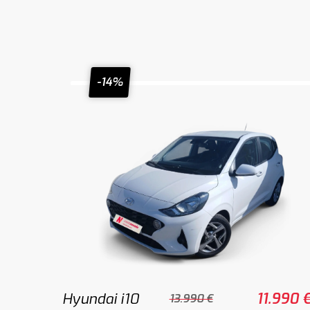
-14%
Hyundai i10
11.990 
13.990 €