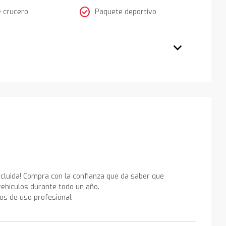
check_circle
e crucero
Paquete deportivo
ncluida! Compra con la confianza que da saber que
ehículos durante todo un año.
los de uso profesional