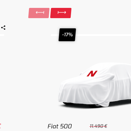
-17%
€
Fiat 500
11.490 €