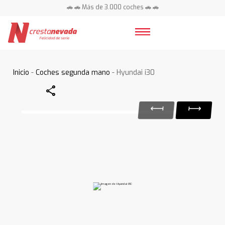
🚗 🚗 Más de 3.000 coches 🚗 🚗
📍 Centros en toda España ⭐
Inicio
-
Coches segunda mano
- Hyundai i30
Share