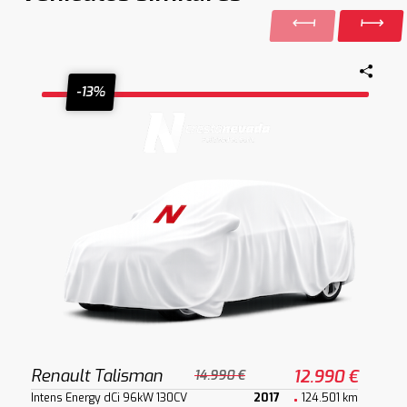
-13%
Renault Talisman
12.990 €
14.990 €
Intens Energy dCi 96kW 130CV
2017
124.501 km