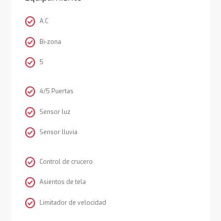
check_circle
A.C
check_circle
Bi-zona
check_circle
5
check_circle
4/5 Puertas
check_circle
Sensor luz
check_circle
Sensor lluvia
check_circle
Control de crucero
check_circle
Asientos de tela
check_circle
Limitador de velocidad