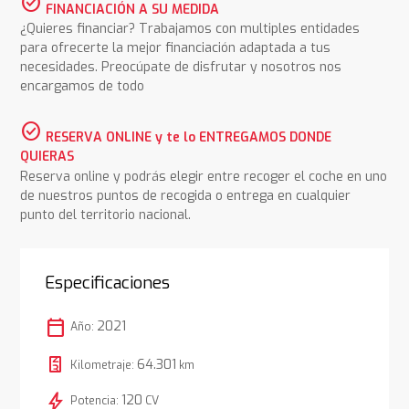
check_circle
FINANCIACIÓN A SU MEDIDA
¿Quieres financiar? Trabajamos con multiples entidades
para ofrecerte la mejor financiación adaptada a tus
necesidades. Preocúpate de disfrutar y nosotros nos
encargamos de todo
check_circle
RESERVA ONLINE y te lo ENTREGAMOS DONDE
QUIERAS
Reserva online y podrás elegir entre recoger el coche en uno
de nuestros puntos de recogida o entrega en cualquier
punto del territorio nacional.
Especificaciones
calendar_today
2021
Año:
64.301
Kilometraje:
km
bolt
120
Potencia:
CV