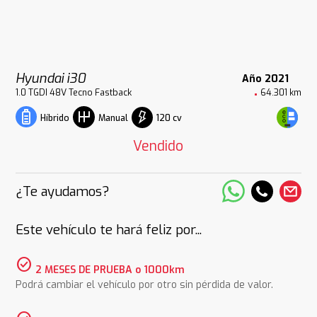
Hyundai i30
Año 2021
1.0 TGDI 48V Tecno Fastback
64.301 km
120 cv
Híbrido
Manual
Vendido
¿Te ayudamos?
Este vehículo te hará feliz por...
check_circle
2 MESES DE PRUEBA o 1000km
Podrá cambiar el vehículo por otro sin pérdida de valor.