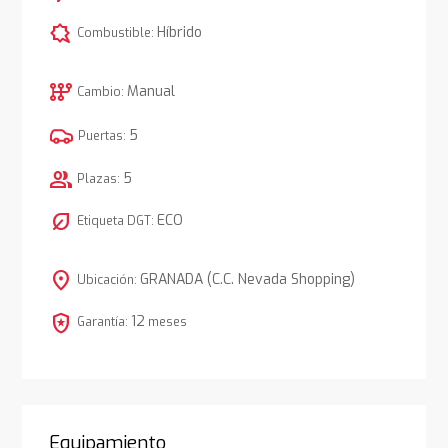
comic_bubble
Híbrido
Combustible:
auto_transmission
Manual
Cambio:
5
Puertas:
group
5
Plazas:
nest_eco_leaf
ECO
Etiqueta DGT:
location_on
GRANADA (C.C. Nevada Shopping)
Ubicación:
local_police
12
Garantía:
meses
Equipamiento