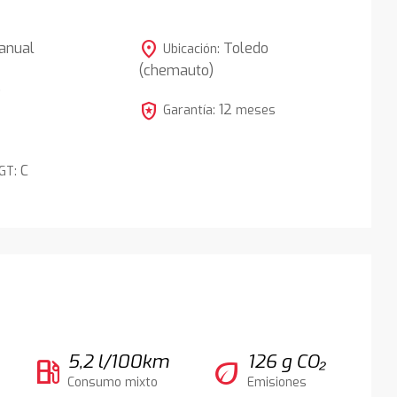
location_on
anual
Toledo
Ubicación:
(chemauto)
5
local_police
12
Garantía:
meses
C
DGT:
5,2 l/100km
126 g CO₂
local_gas_station
eco
Consumo mixto
Emisiones