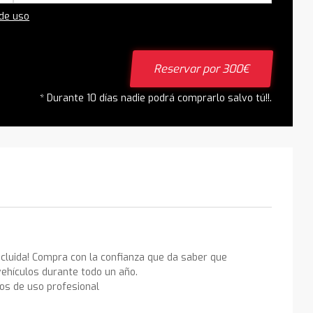
 de uso
Reservar por 300€
* Durante 10 días nadie podrá comprarlo salvo tú!!.
ncluida! Compra con la confianza que da saber que
ehículos durante todo un año.
los de uso profesional