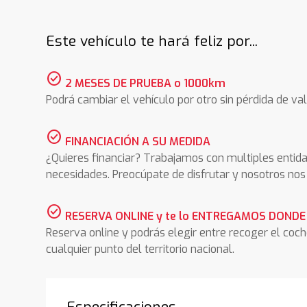
Este vehículo te hará feliz por...
check_circle
2 MESES DE PRUEBA o 1000km
Podrá cambiar el vehículo por otro sin pérdida de val
check_circle
FINANCIACIÓN A SU MEDIDA
¿Quieres financiar? Trabajamos con multiples entida
necesidades. Preocúpate de disfrutar y nosotros n
check_circle
RESERVA ONLINE y te lo ENTREGAMOS DONDE
Reserva online y podrás elegir entre recoger el coc
cualquier punto del territorio nacional.
Especificaciones