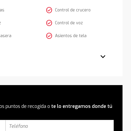
check_circle
tas
Control de crucero
check_circle
z
Control de voz
check_circle
rasera
Asientos de tela
os puntos de recogida o
te lo entregamos donde tú