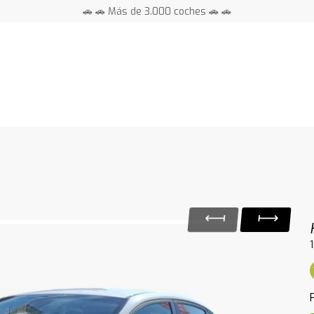
🚗 🚗 Más de 3.000 coches 🚗 🚗
📍 Centros en toda España ⭐