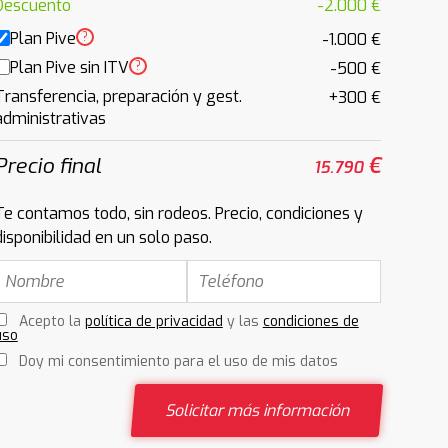
Descuento
-2.000 €
Plan Pive
?
-1.000 €
Plan Pive sin ITV
?
-500 €
Transferencia, preparación y gest.
+300 €
administrativas
Precio final
€
15.790
Te contamos todo, sin rodeos. Precio, condiciones y
disponibilidad en un solo paso.
Acepto la
política de privacidad
y las
condiciones de
uso
Doy mi consentimiento para el uso de mis datos
Solicitar más información