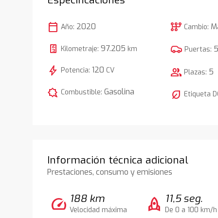
calendar_today
auto_transmission
2020
M
Año:
Cambio:
97.205
Kilometraje:
km
Puertas:
bolt
120
Potencia:
CV
group
5
Plazas:
comic_bubble
Gasolina
Combustible:
nest_eco_leaf
Etiqueta 
Información técnica adicional
Prestaciones, consumo y emisiones
188 km
11,5 seg.
speed
rocket
Velocidad máxima
De 0 a 100 km/h