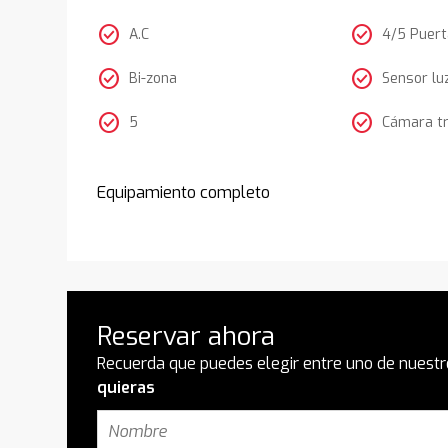
check_circle
check_circle
A.C
4/5 Puer
check_circle
check_circle
Bi-zona
Sensor lu
check_circle
check_circle
5
Cámara t
Equipamiento completo
Reservar ahora
Recuerda que puedes elegir entre uno de nuestr
quieras