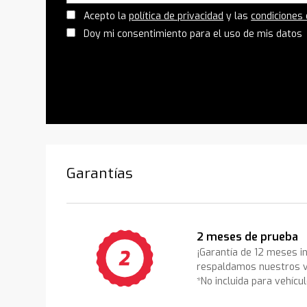
Acepto la
política de privacidad
y las
condiciones
Doy mi consentimiento para el uso de mis datos
Garantías
2 meses de prueba
¡Garantía de 12 meses i
respaldamos nuestros v
*No incluida para vehícu