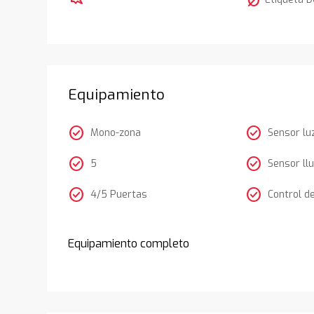
nest_eco_leaf
Equipamiento
check_circle
check_circle
Mono-zona
Sensor lu
check_circle
check_circle
5
Sensor llu
check_circle
check_circle
4/5 Puertas
Control d
Equipamiento completo