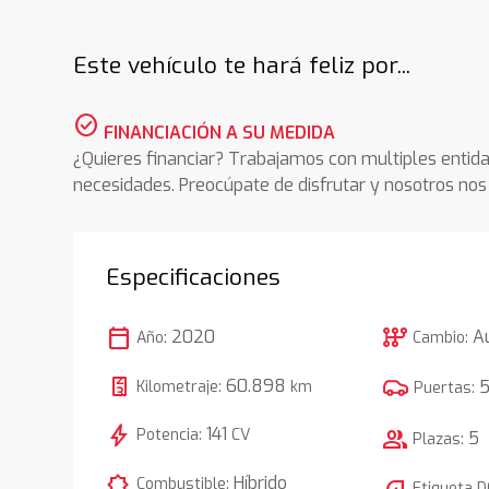
Este vehículo te hará feliz por...
check_circle
FINANCIACIÓN A SU MEDIDA
¿Quieres financiar? Trabajamos con multiples entida
necesidades. Preocúpate de disfrutar y nosotros n
Especificaciones
calendar_today
auto_transmission
2020
A
Año:
Cambio:
60.898
Kilometraje:
km
Puertas:
bolt
141
Potencia:
CV
group
5
Plazas:
comic_bubble
Híbrido
Combustible:
Etiqueta 