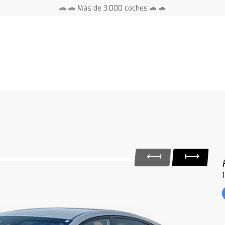
🚗 🚗 Más de 3.000 coches 🚗 🚗
📍 Centros en toda España ⭐