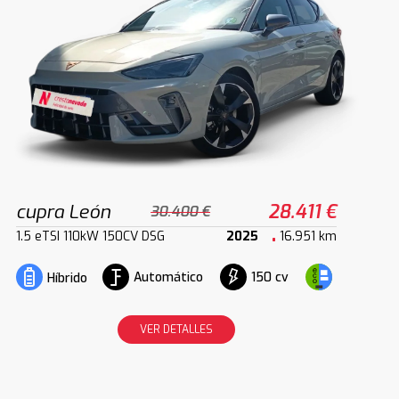
cupra León
28.411 €
30.400 €
1.5 eTSI 110kW 150CV DSG
2025
16.951 km
Automático
150 cv
Híbrido
VER DETALLES