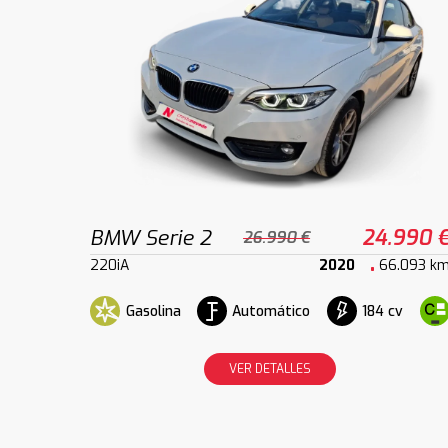
BMW Serie 2
24.990 
26.990 €
220iA
2020
66.093 k
Gasolina
Automático
184 cv
VER DETALLES