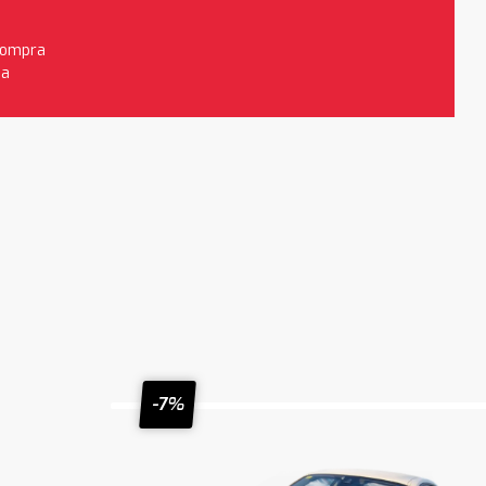
 compra
da
-7%