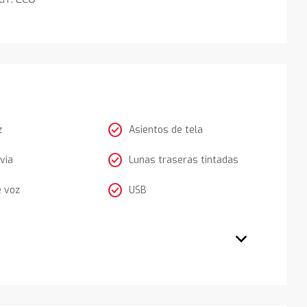
check_circle
z
Asientos de tela
check_circle
via
Lunas traseras tintadas
check_circle
e voz
USB