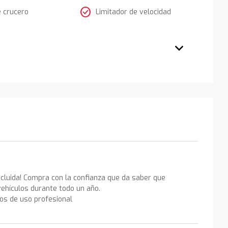
check_circle
e crucero
Limitador de velocidad
ncluida! Compra con la confianza que da saber que
ehículos durante todo un año.
los de uso profesional