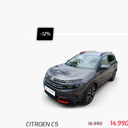
-12%
14.99
CITROEN C5
16.990