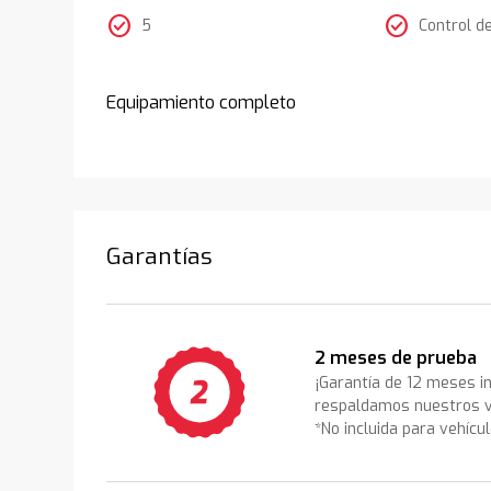
check_circle
check_circle
5
Control d
Equipamiento completo
Garantías
2 meses de prueba
¡Garantía de 12 meses i
respaldamos nuestros v
*No incluida para vehícu