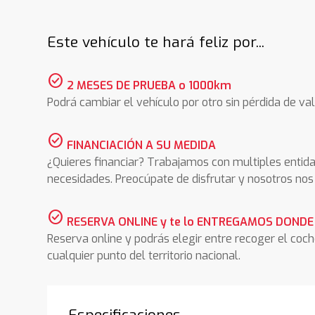
Este vehículo te hará feliz por...
check_circle
2 MESES DE PRUEBA o 1000km
Podrá cambiar el vehículo por otro sin pérdida de val
check_circle
FINANCIACIÓN A SU MEDIDA
¿Quieres financiar? Trabajamos con multiples entida
necesidades. Preocúpate de disfrutar y nosotros n
check_circle
RESERVA ONLINE y te lo ENTREGAMOS DONDE
Reserva online y podrás elegir entre recoger el coc
cualquier punto del territorio nacional.
Especificaciones