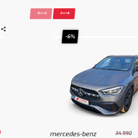
-6%
0
mercedes-benz
34.990