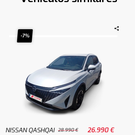
-7%
NISSAN QASHQAI
26.990 €
28.990 €