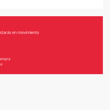
estarás en movimiento
 compra
da