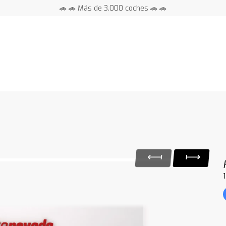
🚗 🚗 Más de 3.000 coches 🚗 🚗
📍 Centros en toda España ⭐