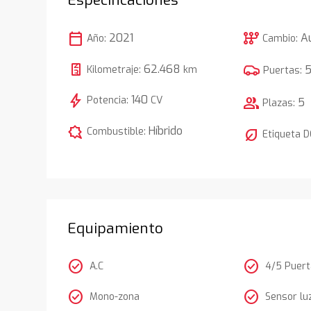
calendar_today
auto_transmission
2021
A
Año:
Cambio:
62.468
Kilometraje:
km
Puertas:
bolt
140
Potencia:
CV
group
5
Plazas:
comic_bubble
Híbrido
Combustible:
nest_eco_leaf
Etiqueta 
Equipamiento
check_circle
check_circle
A.C
4/5 Puer
check_circle
check_circle
Mono-zona
Sensor lu