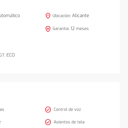
location_on
utomático
Alicante
Ubicación:
local_police
12
5
Garantía:
meses
ECO
DGT:
check_circle
tas
Control de voz
check_circle
z
Asientos de tela