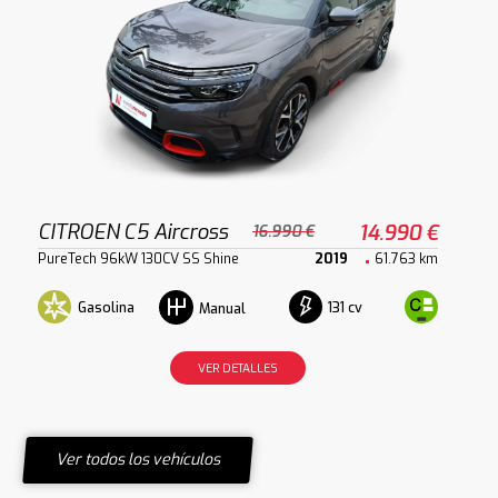
CITROEN C5 Aircross
14.990 €
16.990 €
PureTech 96kW 130CV SS Shine
2019
61.763 km
Gasolina
131 cv
Manual
VER DETALLES
Ver todos los vehículos