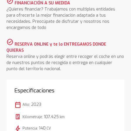
check_circle
FINANCIACIÓN A SU MEDIDA
¿Quieres financiar? Trabajamos con multiples entidades
para ofrecerte la mejor financiación adaptada a tus
necesidades. Preocúpate de disfrutar y nosotros nos
encargamos de todo
check_circle
RESERVA ONLINE y te lo ENTREGAMOS DONDE
QUIERAS
Reserva online y podrás elegir entre recoger el coche en uno
de nuestros puntos de recogida o entrega en cualquier
punto del territorio nacional.
Especificaciones
calendar_today
2023
Año:
107.425
Kilometraje:
km
bolt
140
Potencia:
CV