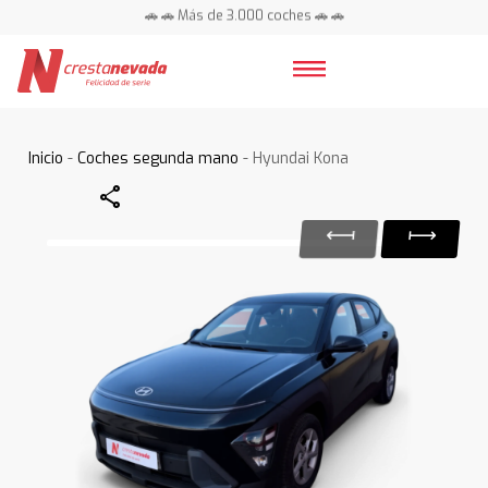
🚗 🚗 Más de 3.000 coches 🚗 🚗
📍 Centros en toda España ⭐
Inicio
-
Coches segunda mano
- Hyundai Kona
Share