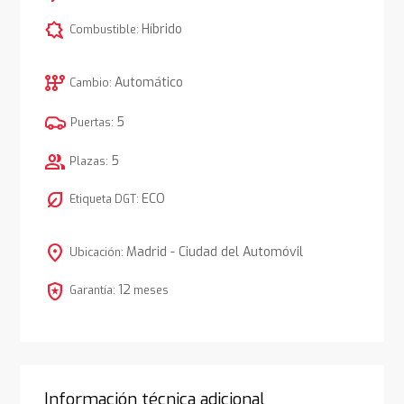
comic_bubble
Híbrido
Combustible:
auto_transmission
Automático
Cambio:
5
Puertas:
group
5
Plazas:
nest_eco_leaf
ECO
Etiqueta DGT:
location_on
Madrid - Ciudad del Automóvil
Ubicación:
local_police
12
Garantía:
meses
Información técnica adicional