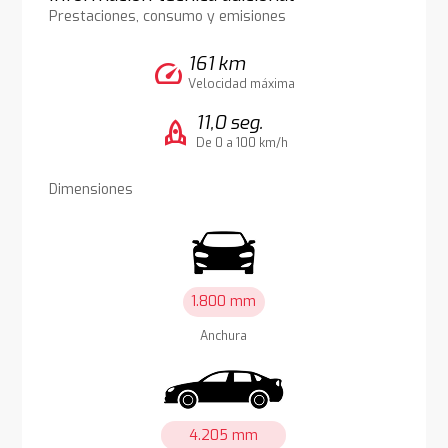
Prestaciones, consumo y emisiones
161 km
speed
Velocidad máxima
11,0 seg.
rocket
De 0 a 100 km/h
Dimensiones
1.800 mm
Anchura
4.205 mm