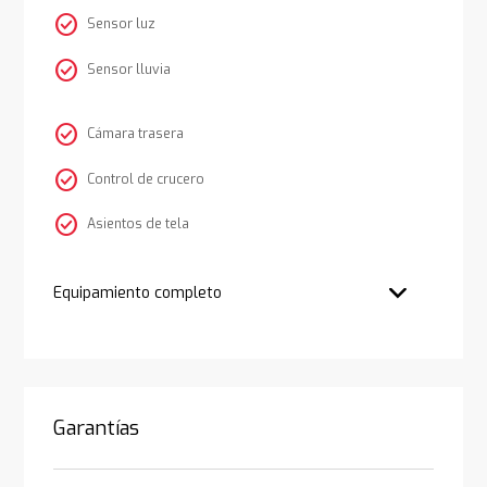
check_circle
Sensor luz
check_circle
Sensor lluvia
check_circle
Cámara trasera
check_circle
Control de crucero
check_circle
Asientos de tela
Equipamiento completo
Garantías