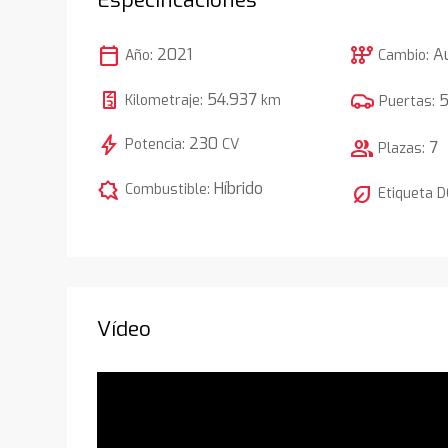
calendar_today
auto_transmission
2021
A
Año:
Cambio:
54.937
Kilometraje:
km
Puertas:
bolt
230
Potencia:
CV
group
7
Plazas:
comic_bubble
Híbrido
Combustible:
nest_eco_leaf
Etiqueta 
Vídeo