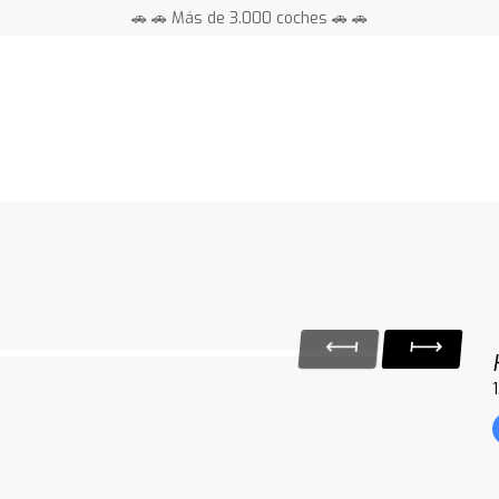
🚗 🚗 Más de 3.000 coches 🚗 🚗
📍 Centros en toda España ⭐