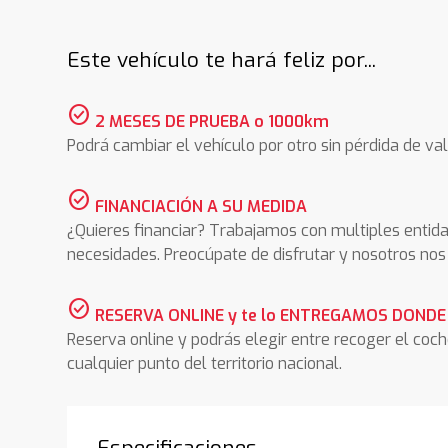
Este vehículo te hará feliz por...
check_circle
2 MESES DE PRUEBA o 1000km
Podrá cambiar el vehículo por otro sin pérdida de val
check_circle
FINANCIACIÓN A SU MEDIDA
¿Quieres financiar? Trabajamos con multiples entida
necesidades. Preocúpate de disfrutar y nosotros n
check_circle
RESERVA ONLINE y te lo ENTREGAMOS DONDE
Reserva online y podrás elegir entre recoger el coc
cualquier punto del territorio nacional.
Especificaciones