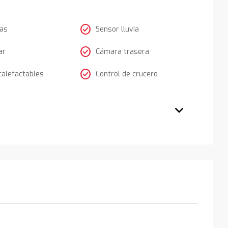
check_circle
tas
Sensor lluvia
check_circle
ar
Cámara trasera
check_circle
calefactables
Control de crucero