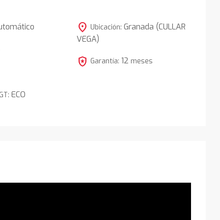
location_on
utomático
Granada (CULLAR
Ubicación:
VEGA)
5
local_police
12
Garantía:
meses
ECO
DGT: