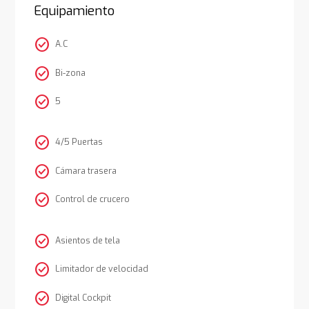
Equipamiento
check_circle
A.C
check_circle
Bi-zona
check_circle
5
check_circle
4/5 Puertas
check_circle
Cámara trasera
check_circle
Control de crucero
check_circle
Asientos de tela
check_circle
Limitador de velocidad
check_circle
Digital Cockpit