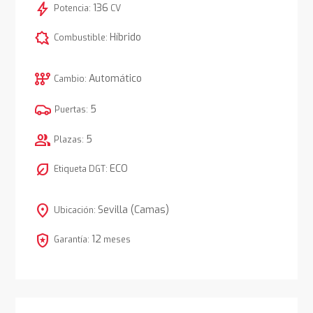
bolt
136
Potencia:
CV
comic_bubble
Híbrido
Combustible:
auto_transmission
Automático
Cambio:
5
Puertas:
group
5
Plazas:
nest_eco_leaf
ECO
Etiqueta DGT:
location_on
Sevilla (Camas)
Ubicación:
local_police
12
Garantía:
meses