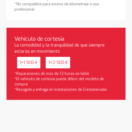
*No compatible para exceso de kilometraje o uso
profesional
Vehículo de cortesía
La comodidad y la tranquilidad de que siempre
estarás en movimiento
1+1 500 €
1+2 500 €
*Reparaciones de más de 72 horas en taller
*El vehículo de cortesía puede diferir del modelo de
compra
*Recogida y entrega en instalaciones de Crestanevada