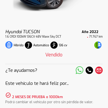
Hyundai TUCSON
Año 2022
1.6 CRDI 100kW 136CV 48V Maxx Sky DCT
71.767 km
Automático
136 cv
Híbrido
Vendido
¿Te ayudamos?
Este vehículo te hará feliz por...
check_circle
2 MESES DE PRUEBA o 1000km
Podrá cambiar el vehículo por otro sin pérdida de valor.