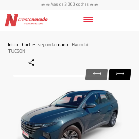
🚗 🚗 Más de 3.000 coches 🚗 🚗
📍 Centros en toda España ⭐
Inicio
-
Coches segunda mano
- Hyundai
TUCSON
Share