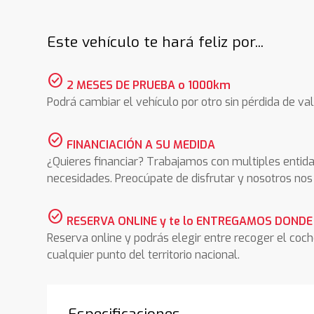
Este vehículo te hará feliz por...
check_circle
2 MESES DE PRUEBA o 1000km
Podrá cambiar el vehículo por otro sin pérdida de val
check_circle
FINANCIACIÓN A SU MEDIDA
¿Quieres financiar? Trabajamos con multiples entida
necesidades. Preocúpate de disfrutar y nosotros n
check_circle
RESERVA ONLINE y te lo ENTREGAMOS DONDE
Reserva online y podrás elegir entre recoger el coc
cualquier punto del territorio nacional.
Especificaciones