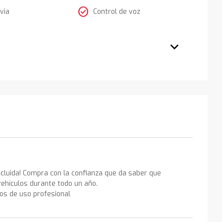
check_circle
via
Control de voz
ncluida! Compra con la confianza que da saber que
ehículos durante todo un año.
los de uso profesional