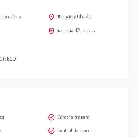
location_on
utomático
Ubeda
Ubicación:
local_police
12
5
Garantía:
meses
ECO
DGT:
check_circle
tas
Cámara trasera
check_circle
z
Control de crucero