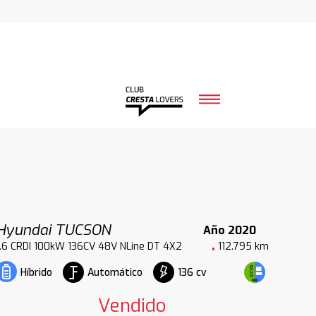
Hyundai TUCSON
Año 2020
1.6 CRDI 100kW 136CV 48V NLine DT 4X2
112.795 km
Automático
136 cv
Híbrido
Vendido