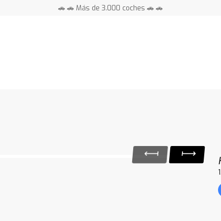
🚗 🚗 Más de 3.000 coches 🚗 🚗
📍 Centros en toda España ⭐