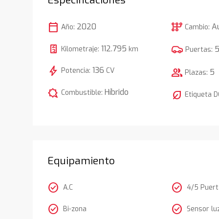
calendar_today
auto_transmission
2020
A
Año:
Cambio:
112.795
Kilometraje:
km
Puertas:
bolt
136
Potencia:
CV
group
5
Plazas:
comic_bubble
Híbrido
Combustible:
nest_eco_leaf
Etiqueta 
Equipamiento
check_circle
check_circle
A.C
4/5 Puer
check_circle
check_circle
Bi-zona
Sensor lu