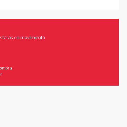
estarás en movimiento
 compra
da