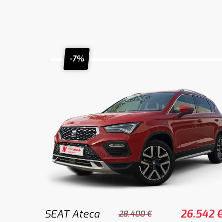
-7%
SEAT Ateca
26.542 
28.400 €