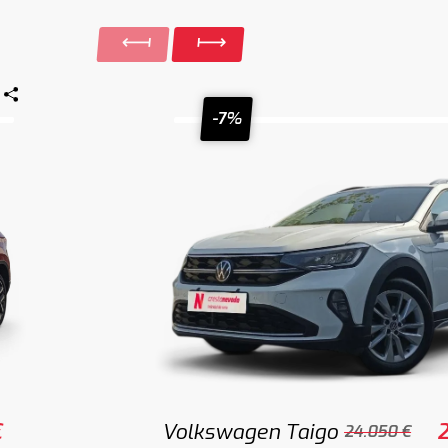
-7%
€
Volkswagen Taigo
2
24.050 €