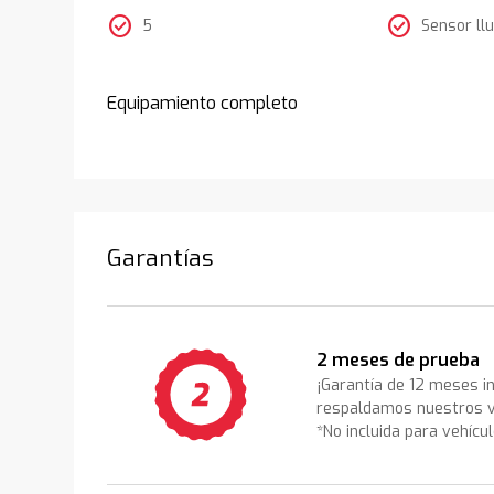
check_circle
check_circle
5
Sensor llu
Equipamiento completo
Garantías
2 meses de prueba
¡Garantía de 12 meses i
respaldamos nuestros v
*No incluida para vehícu