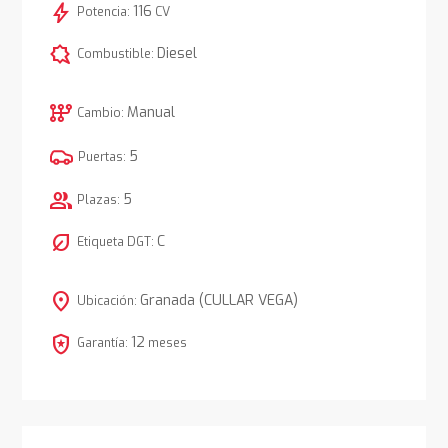
bolt
116
Potencia:
CV
comic_bubble
Diesel
Combustible:
auto_transmission
Manual
Cambio:
5
Puertas:
group
5
Plazas:
nest_eco_leaf
C
Etiqueta DGT:
location_on
Granada (CULLAR VEGA)
Ubicación:
local_police
12
Garantía:
meses