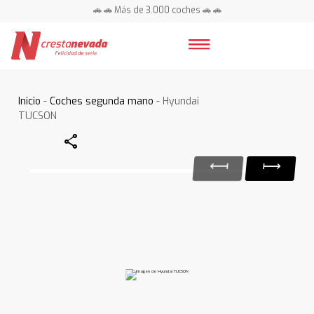
🚗 🚗 Más de 3.000 coches 🚗 🚗
📍 Centros en toda España ⭐
Inicio
-
Coches segunda mano
- Hyundai
TUCSON
Share