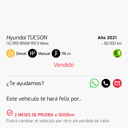
Hyundai TUCSON
Año 2021
1.6 CRDI 85kW 115CV Maxx
82.002 km
Diesel
116 cv
Manual
Vendido
¿Te ayudamos?
Este vehículo te hará feliz por...
check_circle
2 MESES DE PRUEBA o 1000km
Podrá cambiar el vehículo por otro sin pérdida de valor.