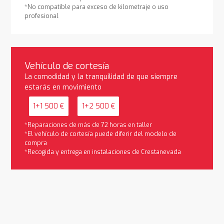
*No compatible para exceso de kilometraje o uso
profesional
Vehículo de cortesía
La comodidad y la tranquilidad de que siempre
estarás en movimiento
1+1 500 €
1+2 500 €
*Reparaciones de más de 72 horas en taller
*El vehículo de cortesía puede diferir del modelo de
compra
*Recogida y entrega en instalaciones de Crestanevada