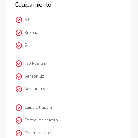
Equipamiento
check_circle
A.C
check_circle
Bi-zona
check_circle
5
check_circle
4/5 Puertas
check_circle
Sensor luz
check_circle
Sensor lluvia
check_circle
Cámara trasera
check_circle
Control de crucero
check_circle
Control de voz