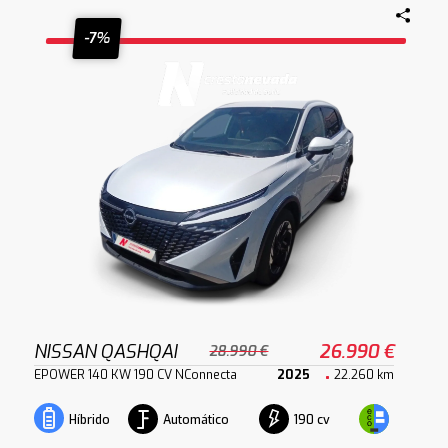
-7%
NISSAN QASHQAI
26.990 €
28.990 €
EPOWER 140 KW 190 CV NConnecta
2025
22.260 km
Automático
190 cv
Híbrido