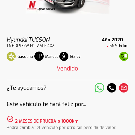
Hyundai TUCSON
Año 2020
1.6 GDI 97kW 131CV SLE 4X2
56.904 km
Gasolina
132 cv
Manual
Vendido
¿Te ayudamos?
Este vehículo te hará feliz por...
check_circle
2 MESES DE PRUEBA o 1000km
Podrá cambiar el vehículo por otro sin pérdida de valor.