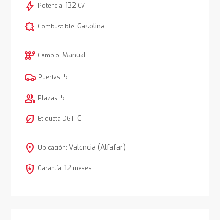
bolt
132
Potencia:
CV
comic_bubble
Gasolina
Combustible:
auto_transmission
Manual
Cambio:
5
Puertas:
group
5
Plazas:
nest_eco_leaf
C
Etiqueta DGT:
location_on
Valencia (Alfafar)
Ubicación:
local_police
12
Garantía:
meses