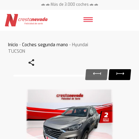
🚗 🚗 Más de 3.000 coches 🚗 🚗
📍 Centros en toda España ⭐
Inicio
-
Coches segunda mano
- Hyundai
TUCSON
Share