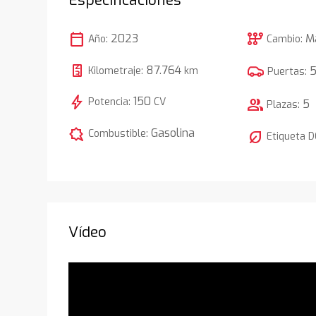
calendar_today
auto_transmission
2023
M
Año:
Cambio:
87.764
Kilometraje:
km
Puertas:
bolt
150
Potencia:
CV
group
5
Plazas:
comic_bubble
Gasolina
Combustible:
nest_eco_leaf
Etiqueta 
Vídeo