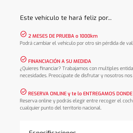
Este vehículo te hará feliz por...
check_circle
2 MESES DE PRUEBA o 1000km
Podrá cambiar el vehículo por otro sin pérdida de val
check_circle
FINANCIACIÓN A SU MEDIDA
¿Quieres financiar? Trabajamos con multiples entida
necesidades. Preocúpate de disfrutar y nosotros n
check_circle
RESERVA ONLINE y te lo ENTREGAMOS DONDE
Reserva online y podrás elegir entre recoger el coc
cualquier punto del territorio nacional.
Especificaciones