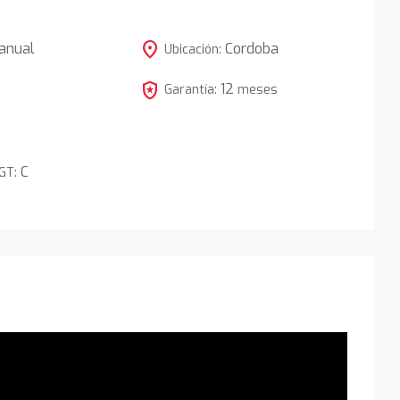
location_on
anual
Cordoba
Ubicación:
local_police
12
5
Garantía:
meses
C
DGT: