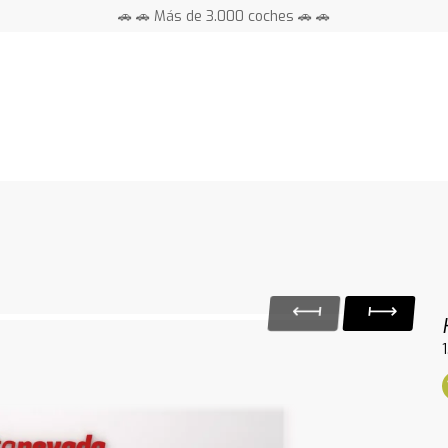
🚗 🚗 Más de 3.000 coches 🚗 🚗
📍 Centros en toda España ⭐