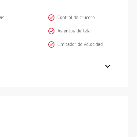
check_circle
tas
Control de crucero
check_circle
Asientos de tela
check_circle
Limitador de velocidad