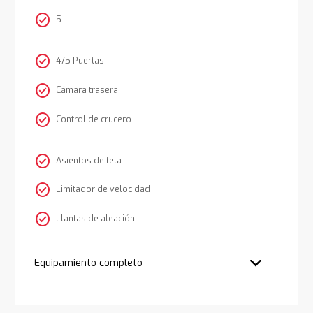
check_circle
5
check_circle
4/5 Puertas
check_circle
Cámara trasera
check_circle
Control de crucero
check_circle
Asientos de tela
check_circle
Limitador de velocidad
check_circle
Llantas de aleación
Equipamiento completo