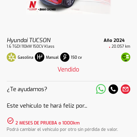
Hyundai TUCSON
Año 2024
1.6 TGDI 110kW 150CV Klass
20.057 km
Gasolina
150 cv
Manual
Vendido
¿Te ayudamos?
Este vehículo te hará feliz por...
check_circle
2 MESES DE PRUEBA o 1000km
Podrá cambiar el vehículo por otro sin pérdida de valor.