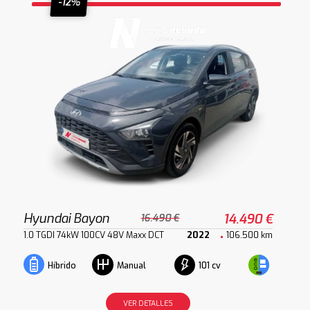
-12%
Hyundai Bayon
14.490 €
16.490 €
1.0 TGDI 74kW 100CV 48V Maxx DCT
2022
106.500 km
101 cv
Híbrido
Manual
VER DETALLES