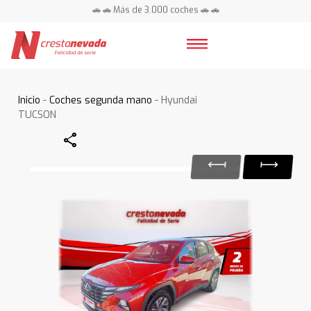
🚗 🚗 Más de 3.000 coches 🚗 🚗
📍 Centros en toda España ⭐
Inicio
-
Coches segunda mano
- Hyundai
TUCSON
Share