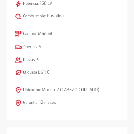
bolt
150
Potencia:
CV
comic_bubble
Gasolina
Combustible:
auto_transmission
Manual
Cambio:
5
Puertas:
group
5
Plazas:
nest_eco_leaf
C
Etiqueta DGT:
location_on
Murcia 2 (CABEZO CORTADO)
Ubicación:
local_police
12
Garantía:
meses