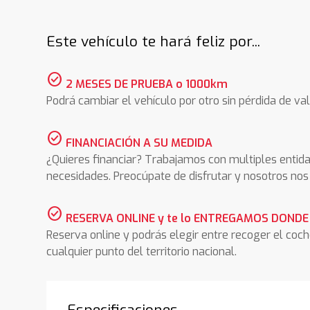
Este vehículo te hará feliz por...
check_circle
2 MESES DE PRUEBA o 1000km
Podrá cambiar el vehículo por otro sin pérdida de val
check_circle
FINANCIACIÓN A SU MEDIDA
¿Quieres financiar? Trabajamos con multiples entida
necesidades. Preocúpate de disfrutar y nosotros n
check_circle
RESERVA ONLINE y te lo ENTREGAMOS DONDE
Reserva online y podrás elegir entre recoger el coc
cualquier punto del territorio nacional.
Especificaciones