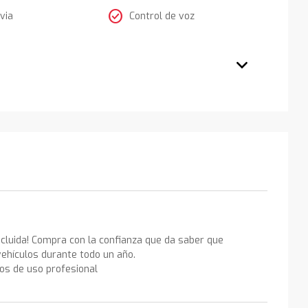
check_circle
via
Control de voz
ncluida! Compra con la confianza que da saber que
ehículos durante todo un año.
los de uso profesional