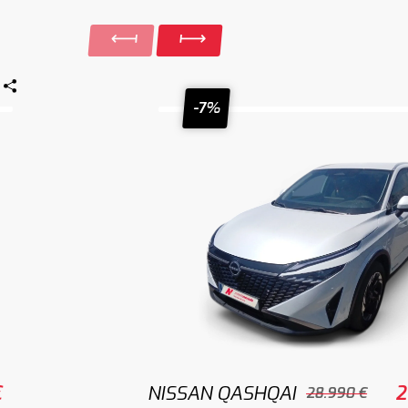
-7%
€
NISSAN QASHQAI
2
28.990 €