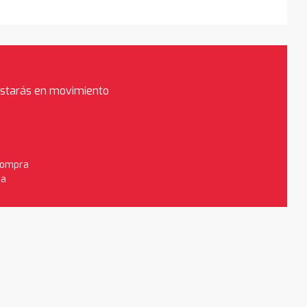
estarás en movimiento
 compra
da