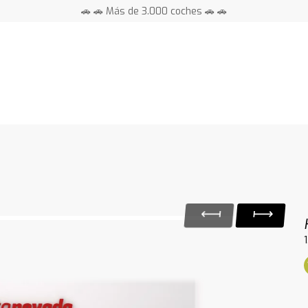
🚗 🚗 Más de 3.000 coches 🚗 🚗
📍 Centros en toda España ⭐