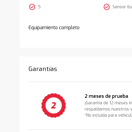
check_circle
check_circle
5
Sensor llu
Equipamiento completo
Garantías
2 meses de prueba
¡Garantía de 12 meses i
respaldamos nuestros v
*No incluida para vehícu