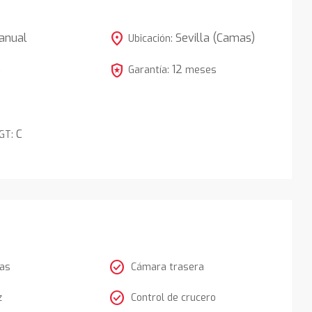
location_on
anual
Sevilla (Camas)
Ubicación:
local_police
12
5
Garantía:
meses
C
DGT:
check_circle
tas
Cámara trasera
check_circle
z
Control de crucero