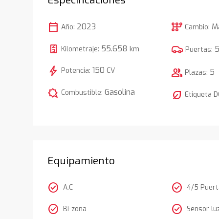
calendar_today
auto_transmission
2023
M
Año:
Cambio:
55.658
Kilometraje:
km
Puertas:
bolt
150
Potencia:
CV
group
5
Plazas:
comic_bubble
Gasolina
Combustible:
nest_eco_leaf
Etiqueta 
Equipamiento
check_circle
check_circle
A.C
4/5 Puer
check_circle
check_circle
Bi-zona
Sensor lu