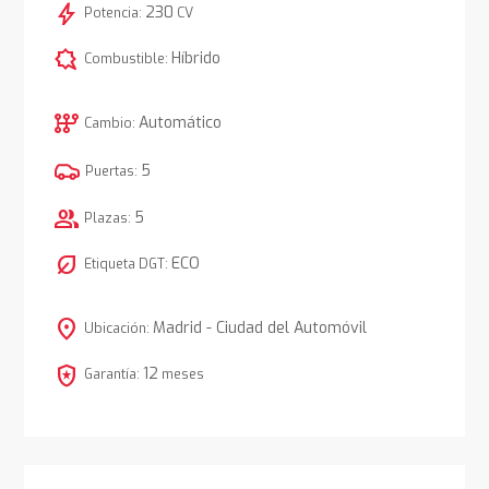
bolt
230
Potencia:
CV
comic_bubble
Híbrido
Combustible:
auto_transmission
Automático
Cambio:
5
Puertas:
group
5
Plazas:
nest_eco_leaf
ECO
Etiqueta DGT:
location_on
Madrid - Ciudad del Automóvil
Ubicación:
local_police
12
Garantía:
meses