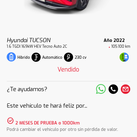
Hyundai TUCSON
Año 2022
1.6 TGDI 169kW HEV Tecno Auto 2C
105.100 km
Automático
230 cv
Híbrido
Vendido
¿Te ayudamos?
Este vehículo te hará feliz por...
check_circle
2 MESES DE PRUEBA o 1000km
Podrá cambiar el vehículo por otro sin pérdida de valor.