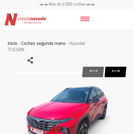
🚗 🚗 Más de 3.000 coches 🚗 🚗
📍 Centros en toda España ⭐
Inicio
-
Coches segunda mano
- Hyundai
TUCSON
Share