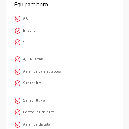
Equipamiento
check_circle
A.C
check_circle
Bi-zona
check_circle
5
check_circle
4/5 Puertas
check_circle
Asientos calefactables
check_circle
Sensor luz
check_circle
Sensor lluvia
check_circle
Control de crucero
check_circle
Asientos de tela