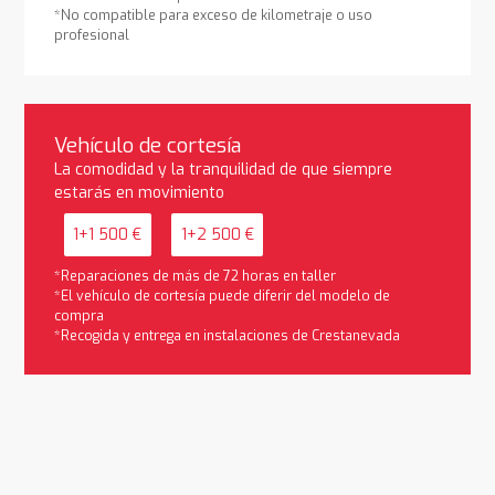
*No compatible para exceso de kilometraje o uso
profesional
Vehículo de cortesía
La comodidad y la tranquilidad de que siempre
estarás en movimiento
1+1 500 €
1+2 500 €
*Reparaciones de más de 72 horas en taller
*El vehículo de cortesía puede diferir del modelo de
compra
*Recogida y entrega en instalaciones de Crestanevada