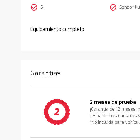
check_circle
check_circle
5
Sensor llu
Equipamiento completo
Garantías
2 meses de prueba
¡Garantía de 12 meses i
respaldamos nuestros v
*No incluida para vehícu