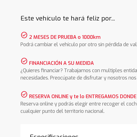
Este vehículo te hará feliz por...
check_circle
2 MESES DE PRUEBA o 1000km
Podrá cambiar el vehículo por otro sin pérdida de val
check_circle
FINANCIACIÓN A SU MEDIDA
¿Quieres financiar? Trabajamos con multiples entida
necesidades. Preocúpate de disfrutar y nosotros n
check_circle
RESERVA ONLINE y te lo ENTREGAMOS DONDE
Reserva online y podrás elegir entre recoger el coc
cualquier punto del territorio nacional.
Especificaciones