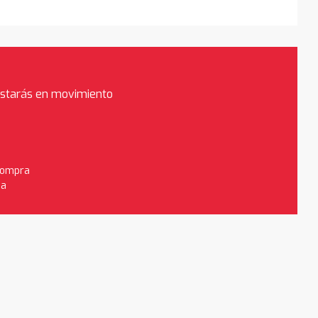
estarás en movimiento
 compra
da