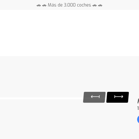
🚗 🚗 Más de 3.000 coches 🚗 🚗
📍 Centros en toda España ⭐