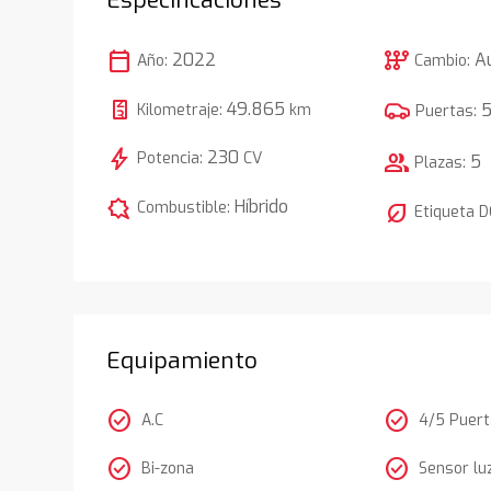
calendar_today
auto_transmission
2022
A
Año:
Cambio:
49.865
Kilometraje:
km
Puertas:
bolt
230
Potencia:
CV
group
5
Plazas:
comic_bubble
Híbrido
Combustible:
nest_eco_leaf
Etiqueta 
Equipamiento
check_circle
check_circle
A.C
4/5 Puer
check_circle
check_circle
Bi-zona
Sensor lu