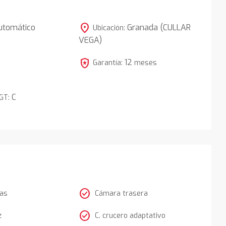
location_on
utomático
Granada (CULLAR
Ubicación:
VEGA)
5
local_police
12
Garantía:
meses
C
DGT:
check_circle
tas
Cámara trasera
check_circle
z
C. crucero adaptativo