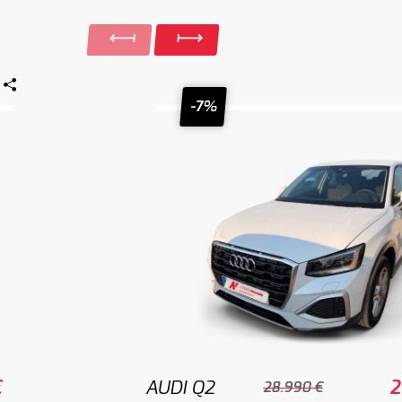
-7%
€
AUDI Q2
2
28.990 €