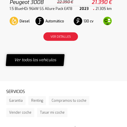
Peugeot 3008
21.390 €
22.390 €
1.5 BlueHDi 96kW SS Allure Pack EAT8
2023
21.305 km
Diesel
Automático
130 cv
VER DETALLES
Ver todos los vehículos
SERVICIOS
Garantía
Renting
Compramos tu coche
Vender coche
Tasar mi coche