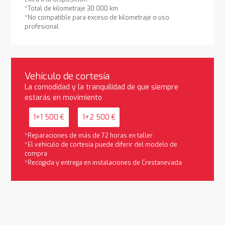
*Total de kilometraje 30.000 km
*No compatible para exceso de kilometraje o uso
profesional
Vehículo de cortesía
La comodidad y la tranquilidad de que siempre
estarás en movimiento
1+1 500 €
1+2 500 €
*Reparaciones de más de 72 horas en taller
*El vehículo de cortesía puede diferir del modelo de
compra
*Recogida y entrega en instalaciones de Crestanevada