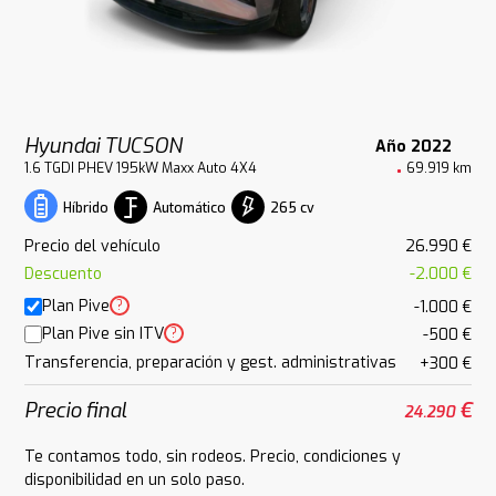
Hyundai TUCSON
Año 2022
1.6 TGDI PHEV 195kW Maxx Auto 4X4
69.919 km
Automático
265 cv
Híbrido
Precio del vehículo
26.990 €
Descuento
-2.000 €
Plan Pive
?
-1.000 €
Plan Pive sin ITV
?
-500 €
Transferencia, preparación y gest. administrativas
+300 €
Precio final
€
24.290
Te contamos todo, sin rodeos. Precio, condiciones y
disponibilidad en un solo paso.