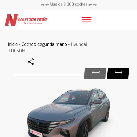
🚗 🚗 Más de 3.000 coches 🚗 🚗
📍 Centros en toda España ⭐
Inicio
-
Coches segunda mano
- Hyundai
TUCSON
Share