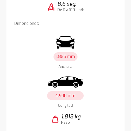
8,6 seg.
rocket
De 0 a 100 km/h
Dimensiones
1.865 mm
Anchura
4.500 mm
Longitud
1.818 kg
weight
Peso