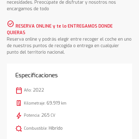
necesidades. Preocúpate de disfrutar y nosotros nos
encargamos de todo
check_circle
RESERVA ONLINE y te lo ENTREGAMOS DONDE
QUIERAS
Reserva online y podrás elegir entre recoger el coche en uno
de nuestros puntos de recogida o entrega en cualquier
punto del territorio nacional.
Especificaciones
calendar_today
2022
Año:
69.919
Kilometraje:
km
bolt
265
Potencia:
CV
comic_bubble
Híbrido
Combustible: