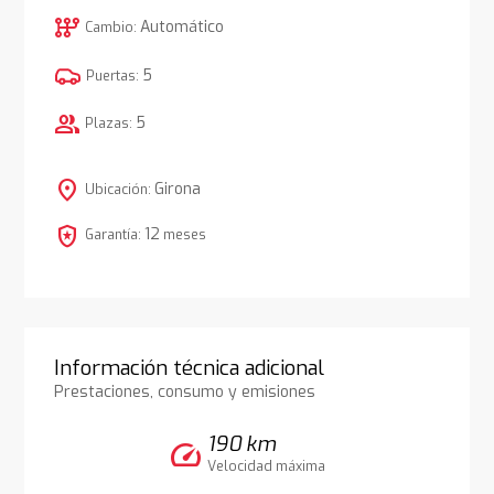
auto_transmission
Automático
Cambio:
5
Puertas:
group
5
Plazas:
location_on
Girona
Ubicación:
local_police
12
Garantía:
meses
Información técnica adicional
Prestaciones, consumo y emisiones
190 km
speed
Velocidad máxima