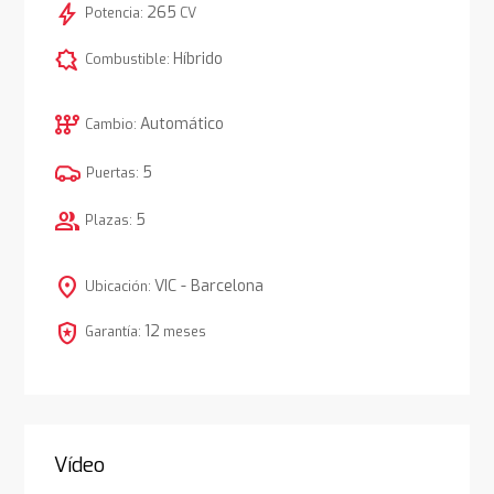
bolt
265
Potencia:
CV
comic_bubble
Híbrido
Combustible:
auto_transmission
Automático
Cambio:
5
Puertas:
group
5
Plazas:
location_on
VIC - Barcelona
Ubicación:
local_police
12
Garantía:
meses
Vídeo