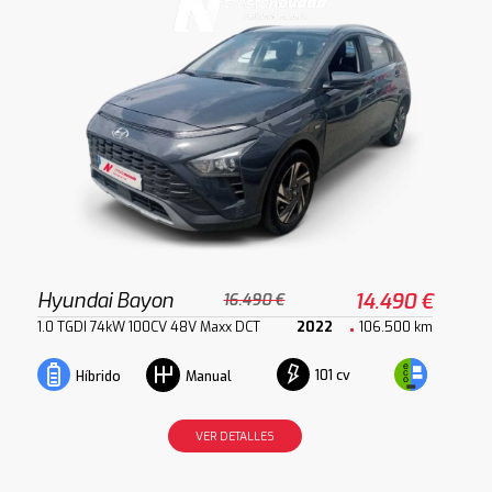
Hyundai Bayon
14.490 €
16.490 €
1.0 TGDI 74kW 100CV 48V Maxx DCT
2022
106.500 km
101 cv
Híbrido
Manual
VER DETALLES