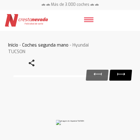
🚗 🚗 Más de 3.000 coches 🚗 🚗
📍 Centros en toda España ⭐
Inicio
-
Coches segunda mano
- Hyundai
TUCSON
Share