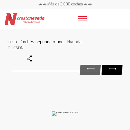
🚗 🚗 Más de 3.000 coches 🚗 🚗
📍 Centros en toda España ⭐
Inicio
-
Coches segunda mano
- Hyundai
TUCSON
Share