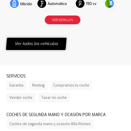
Automático
190 cv
Híbrido
VER DETALLES
Ver todos los vehículos
SERVICIOS
Garantía
Renting
Compramos tu coche
Vender coche
Tasar mi coche
COCHES DE SEGUNDA MANO Y OCASIÓN POR MARCA
Coches de segunda mano y ocasión Alfa Romeo