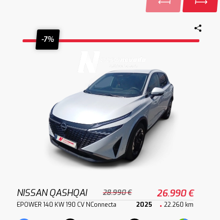
-7%
NISSAN QASHQAI
26.990 €
28.990 €
EPOWER 140 KW 190 CV NConnecta
2025
22.260 km