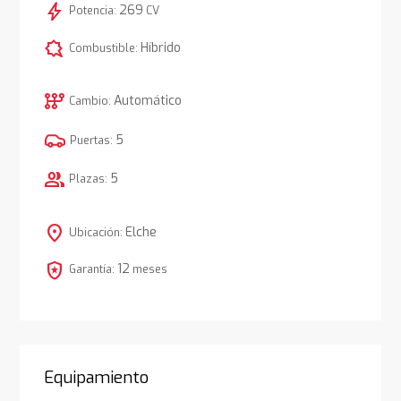
bolt
269
Potencia:
CV
comic_bubble
Híbrido
Combustible:
auto_transmission
Automático
Cambio:
5
Puertas:
group
5
Plazas:
location_on
Elche
Ubicación:
local_police
12
Garantía:
meses
Equipamiento