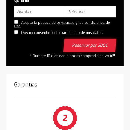
quieras
Acepto la
política de privacidad
y las
condiciones de
uso
Doy mi consentimiento para el uso de mis datos
Reservar por 300€
* Durante 10 días nadie podrá comprarlo salvo tú!!.
Garantías