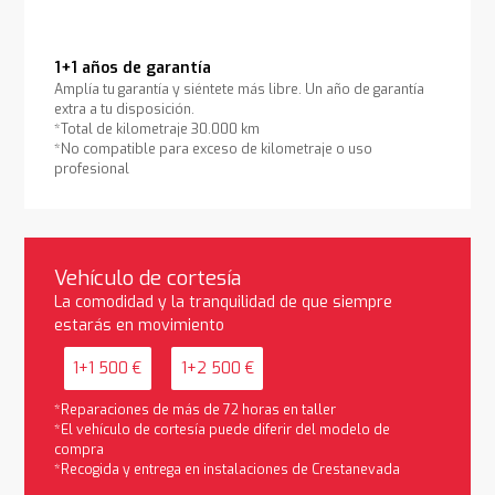
1+1 años de garantía
Amplía tu garantía y siéntete más libre. Un año de garantía
extra a tu disposición.
*Total de kilometraje 30.000 km
*No compatible para exceso de kilometraje o uso
profesional
Vehículo de cortesía
La comodidad y la tranquilidad de que siempre
estarás en movimiento
1+1 500 €
1+2 500 €
*Reparaciones de más de 72 horas en taller
*El vehículo de cortesía puede diferir del modelo de
compra
*Recogida y entrega en instalaciones de Crestanevada