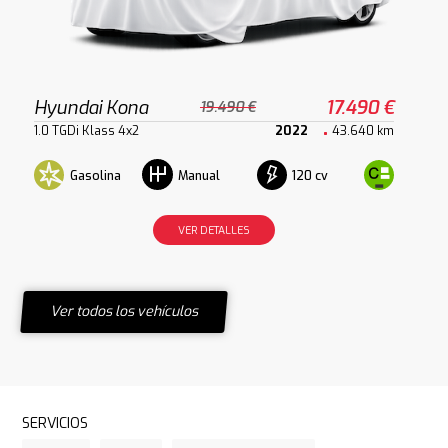
Hyundai Kona
17.490 €
19.490 €
1.0 TGDi Klass 4x2
2022
43.640 km
Gasolina
120 cv
Manual
VER DETALLES
Ver todos los vehículos
SERVICIOS