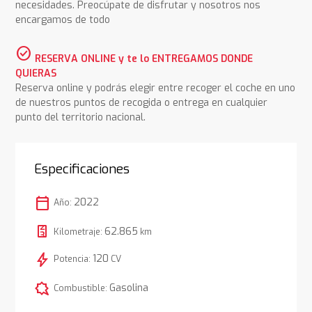
necesidades. Preocúpate de disfrutar y nosotros nos
encargamos de todo
check_circle
RESERVA ONLINE y te lo ENTREGAMOS DONDE
QUIERAS
Reserva online y podrás elegir entre recoger el coche en uno
de nuestros puntos de recogida o entrega en cualquier
punto del territorio nacional.
Especificaciones
calendar_today
2022
Año:
62.865
Kilometraje:
km
bolt
120
Potencia:
CV
comic_bubble
Gasolina
Combustible: