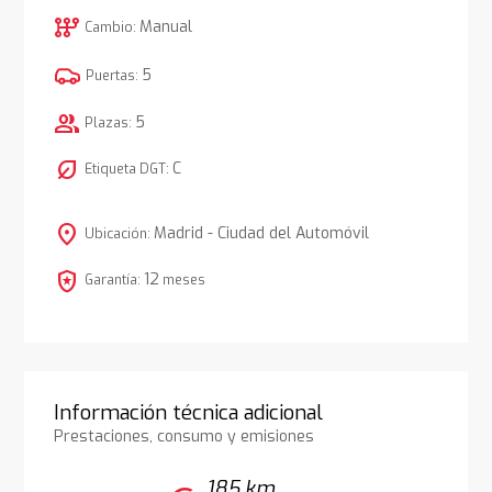
auto_transmission
Manual
Cambio:
5
Puertas:
group
5
Plazas:
nest_eco_leaf
C
Etiqueta DGT:
location_on
Madrid - Ciudad del Automóvil
Ubicación:
local_police
12
Garantía:
meses
Información técnica adicional
Prestaciones, consumo y emisiones
185 km