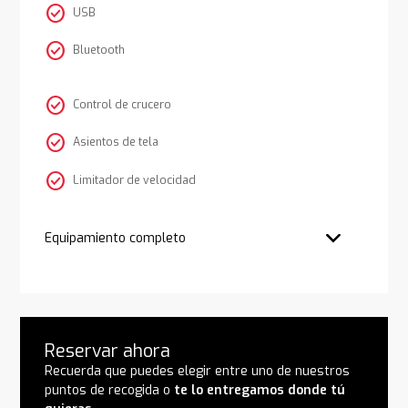
check_circle
USB
check_circle
Bluetooth
check_circle
Control de crucero
check_circle
Asientos de tela
check_circle
Limitador de velocidad
Equipamiento completo
Reservar ahora
Recuerda que puedes elegir entre uno de nuestros
puntos de recogida o
te lo entregamos donde tú