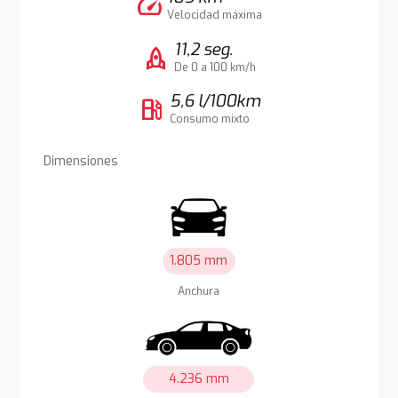
speed
Velocidad máxima
11,2 seg.
rocket
De 0 a 100 km/h
5,6 l/100km
local_gas_station
Consumo mixto
Dimensiones
1.805 mm
Anchura
4.236 mm