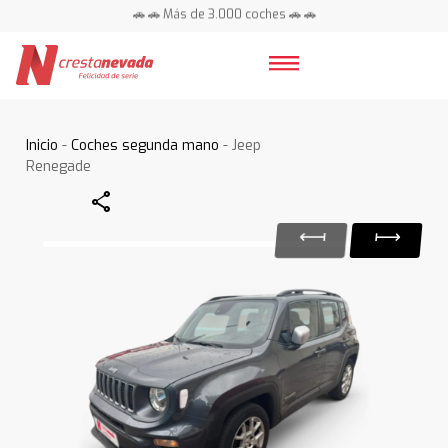
🚗 🚗 Más de 3.000 coches 🚗 🚗
📍 Centros en toda España ⭐
Inicio
-
Coches segunda mano
- Jeep
Renegade
Share