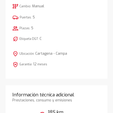
auto_transmission
Manual
Cambio:
5
Puertas:
group
5
Plazas:
nest_eco_leaf
C
Etiqueta DGT:
location_on
Cartagena - Campa
Ubicación:
local_police
12
Garantía:
meses
Información técnica adicional
Prestaciones, consumo y emisiones
185 km