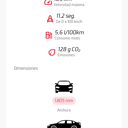
speed
Velocidad máxima
11,2 seg.
rocket
De 0 a 100 km/h
5,6 l/100km
local_gas_station
Consumo mixto
128 g CO₂
eco
Emisiones
Dimensiones
1.805 mm
Anchura