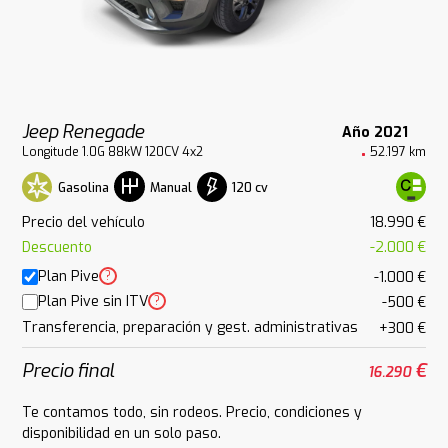
Jeep Renegade
Año 2021
Longitude 1.0G 88kW 120CV 4x2
52.197 km
Gasolina
120 cv
Manual
Precio del vehículo
18.990 €
Descuento
-2.000 €
Plan Pive
?
-1.000 €
Plan Pive sin ITV
?
-500 €
Transferencia, preparación y gest. administrativas
+300 €
Precio final
€
16.290
Te contamos todo, sin rodeos. Precio, condiciones y
disponibilidad en un solo paso.