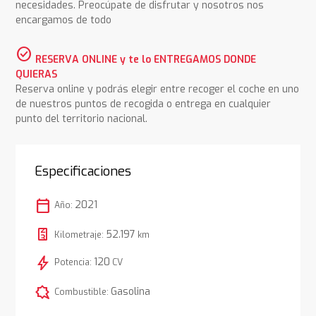
necesidades. Preocúpate de disfrutar y nosotros nos
encargamos de todo
check_circle
RESERVA ONLINE y te lo ENTREGAMOS DONDE
QUIERAS
Reserva online y podrás elegir entre recoger el coche en uno
de nuestros puntos de recogida o entrega en cualquier
punto del territorio nacional.
Especificaciones
calendar_today
2021
Año:
52.197
Kilometraje:
km
bolt
120
Potencia:
CV
comic_bubble
Gasolina
Combustible: