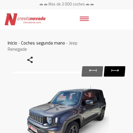
🚗 🚗 Más de 3.000 coches 🚗 🚗
📍 Centros en toda España ⭐
Inicio
-
Coches segunda mano
- Jeep
Renegade
Share