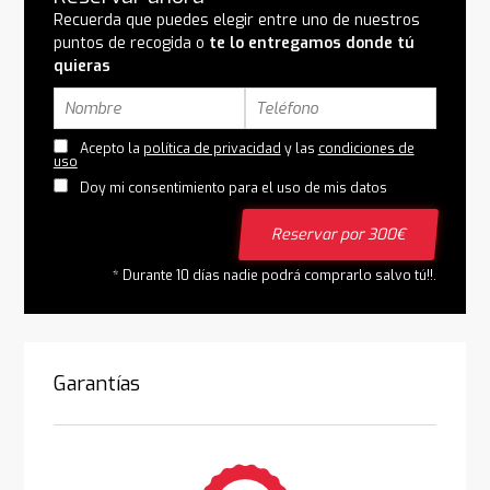
Recuerda que puedes elegir entre uno de nuestros
puntos de recogida o
te lo entregamos donde tú
quieras
Acepto la
política de privacidad
y las
condiciones de
uso
Doy mi consentimiento para el uso de mis datos
Reservar por 300€
* Durante 10 días nadie podrá comprarlo salvo tú!!.
Garantías