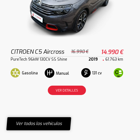
CITROEN C5 Aircross
14.990 €
16.990 €
PureTech 96kW 130CV SS Shine
2019
61.763 km
Gasolina
131 cv
Manual
VER DETALLES
Ver todos los vehículos