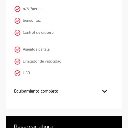
check_circle
4/5 Puertas
check_circle
Sensor luz
check_circle
Control de crucero
check_circle
Asientos de tela
check_circle
Limitador de velocidad
check_circle
USB
Equipamiento completo
Reservar ahora