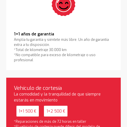
1+1 años de garantía
Amplía tu garantía y siéntete más libre. Un año de garantía
extra a tu disposición.
*Total de kilometraje 30.000 km
*No compatible para exceso de kilometraje o uso
profesional
Vehículo de cortesía
La comodidad y la tranquilidad de que siempre
estarás en movimiento
1+1 500 €
1+2 500 €
*Reparaciones de más de 72 horas en taller
*El vehículo de cortesía puede diferir del modelo de