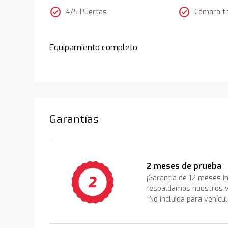
check_circle
check_circle
4/5 Puertas
Cámara t
Equipamiento completo
Garantías
2 meses de prueba
¡Garantía de 12 meses i
respaldamos nuestros v
*No incluida para vehícu