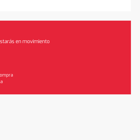
estarás en movimiento
 compra
da