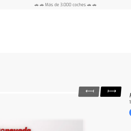
🚗 🚗 Más de 3.000 coches 🚗 🚗
📍 Centros en toda España ⭐