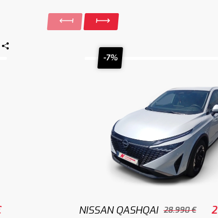
-7%
€
NISSAN QASHQAI
2
28.990 €