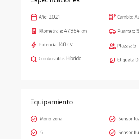
calendar_today
auto_transmission
2021
A
Año:
Cambio:
47.964
Kilometraje:
km
Puertas:
bolt
140
Potencia:
CV
group
5
Plazas:
comic_bubble
Híbrido
Combustible:
nest_eco_leaf
Etiqueta 
Equipamiento
check_circle
check_circle
Mono-zona
Sensor lu
check_circle
check_circle
5
Sensor llu