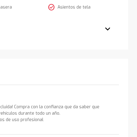
check_circle
rasera
Asientos de tela
ncluida! Compra con la confianza que da saber que
ehículos durante todo un año.
los de uso profesional