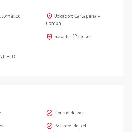
location_on
utomático
Cartagena -
Ubicación:
Campa
5
local_police
12
Garantía:
meses
ECO
DGT:
check_circle
z
Control de voz
check_circle
via
Asientos de piel