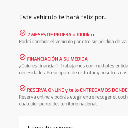
Este vehículo te hará feliz por...
check_circle
2 MESES DE PRUEBA o 1000km
Podrá cambiar el vehículo por otro sin pérdida de val
check_circle
FINANCIACIÓN A SU MEDIDA
¿Quieres financiar? Trabajamos con multiples entida
necesidades. Preocúpate de disfrutar y nosotros n
check_circle
RESERVA ONLINE y te lo ENTREGAMOS DONDE
Reserva online y podrás elegir entre recoger el coc
cualquier punto del territorio nacional.
Especificaciones