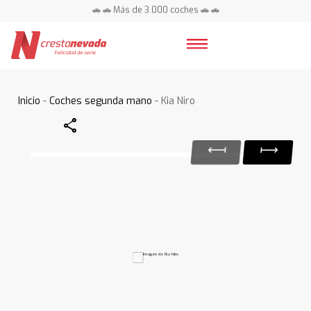
🚗 🚗 Más de 3.000 coches 🚗 🚗
📍 Centros en toda España ⭐
Inicio
-
Coches segunda mano
- Kia Niro
Share