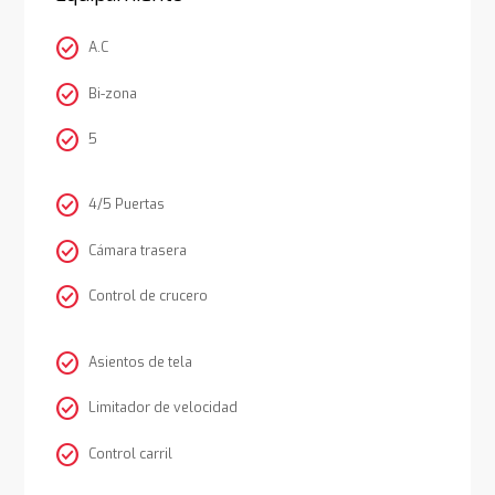
check_circle
A.C
check_circle
Bi-zona
check_circle
5
check_circle
4/5 Puertas
check_circle
Cámara trasera
check_circle
Control de crucero
check_circle
Asientos de tela
check_circle
Limitador de velocidad
check_circle
Control carril