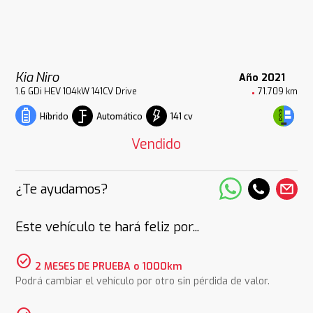
Kia Niro
Año 2021
1.6 GDi HEV 104kW 141CV Drive
71.709 km
Automático
141 cv
Híbrido
Vendido
¿Te ayudamos?
Este vehículo te hará feliz por...
check_circle
2 MESES DE PRUEBA o 1000km
Podrá cambiar el vehículo por otro sin pérdida de valor.