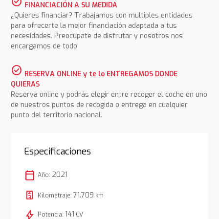
check_circle
FINANCIACIÓN A SU MEDIDA
¿Quieres financiar? Trabajamos con multiples entidades
para ofrecerte la mejor financiación adaptada a tus
necesidades. Preocúpate de disfrutar y nosotros nos
encargamos de todo
check_circle
RESERVA ONLINE y te lo ENTREGAMOS DONDE
QUIERAS
Reserva online y podrás elegir entre recoger el coche en uno
de nuestros puntos de recogida o entrega en cualquier
punto del territorio nacional.
Especificaciones
calendar_today
2021
Año:
71.709
Kilometraje:
km
bolt
141
Potencia:
CV