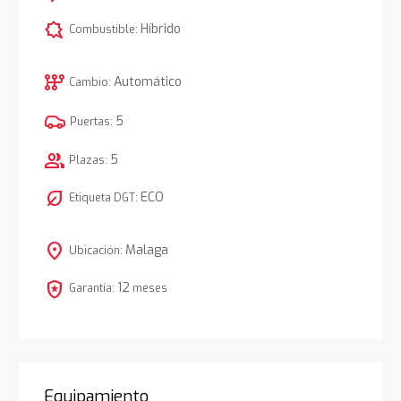
comic_bubble
Híbrido
Combustible:
auto_transmission
Automático
Cambio:
5
Puertas:
group
5
Plazas:
nest_eco_leaf
ECO
Etiqueta DGT:
location_on
Malaga
Ubicación:
local_police
12
Garantía:
meses
Equipamiento