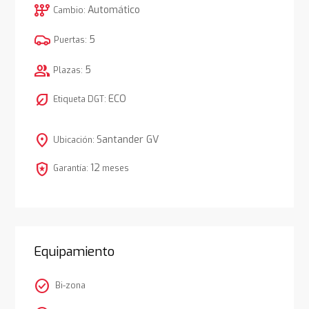
auto_transmission
Automático
Cambio:
5
Puertas:
group
5
Plazas:
nest_eco_leaf
ECO
Etiqueta DGT:
location_on
Santander GV
Ubicación:
local_police
12
Garantía:
meses
Equipamiento
check_circle
Bi-zona