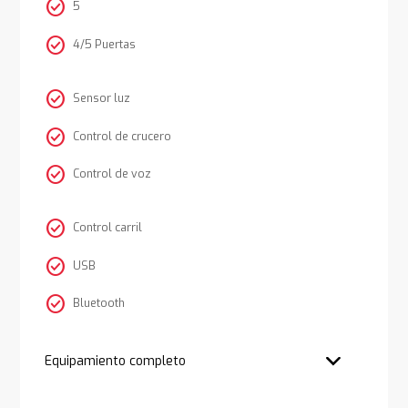
check_circle
5
check_circle
4/5 Puertas
check_circle
Sensor luz
check_circle
Control de crucero
check_circle
Control de voz
check_circle
Control carril
check_circle
USB
check_circle
Bluetooth
Equipamiento completo