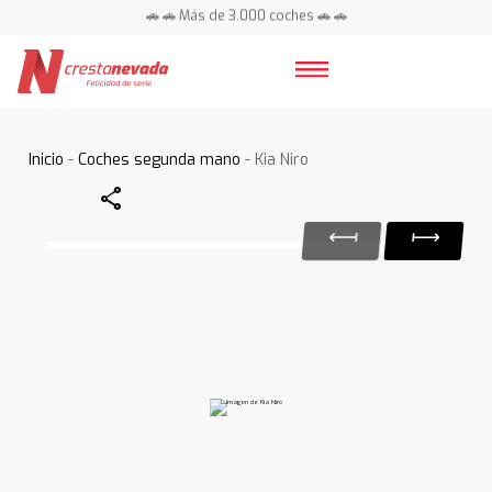
🚗 🚗 Más de 3.000 coches 🚗 🚗
📍 Centros en toda España ⭐
Inicio
-
Coches segunda mano
- Kia Niro
Share