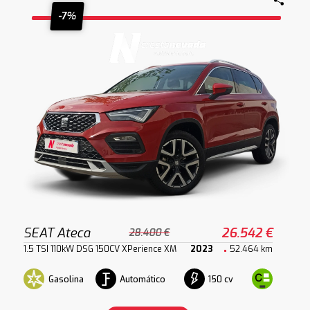
-7%
SEAT Ateca
26.542 €
28.400 €
1.5 TSI 110kW DSG 150CV XPerience XM
2023
52.464 km
Gasolina
Automático
150 cv