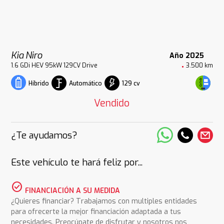
Kia Niro
Año 2025
1.6 GDi HEV 95kW 129CV Drive
3.500 km
Automático
129 cv
Híbrido
Vendido
¿Te ayudamos?
Este vehículo te hará feliz por...
check_circle
FINANCIACIÓN A SU MEDIDA
¿Quieres financiar? Trabajamos con multiples entidades
para ofrecerte la mejor financiación adaptada a tus
necesidades. Preocúpate de disfrutar y nosotros nos