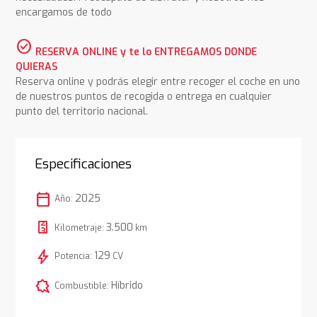
encargamos de todo
check_circle
RESERVA ONLINE y te lo ENTREGAMOS DONDE
QUIERAS
Reserva online y podrás elegir entre recoger el coche en uno
de nuestros puntos de recogida o entrega en cualquier
punto del territorio nacional.
Especificaciones
calendar_today
2025
Año:
3.500
Kilometraje:
km
bolt
129
Potencia:
CV
comic_bubble
Híbrido
Combustible: