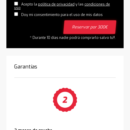
Acepto la
política de privacidad
y las
condiciones de
uso
Doy mi consentimiento para el uso de mis datos
Reservar por 300€
* Durante 10 días nadie podrá comprarlo salvo tú!!.
Garantías