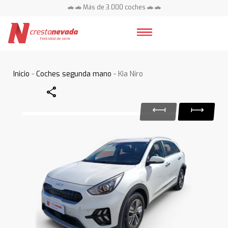
🚗 🚗 Más de 3.000 coches 🚗 🚗
📍 Centros en toda España ⭐
Inicio
-
Coches segunda mano
- Kia Niro
Share