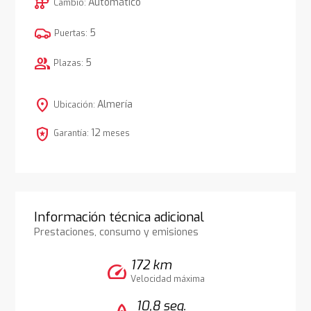
auto_transmission
Automático
Cambio:
5
Puertas:
group
5
Plazas:
location_on
Almería
Ubicación:
local_police
12
Garantía:
meses
Información técnica adicional
Prestaciones, consumo y emisiones
172 km
speed
Velocidad máxima
10,8 seg.