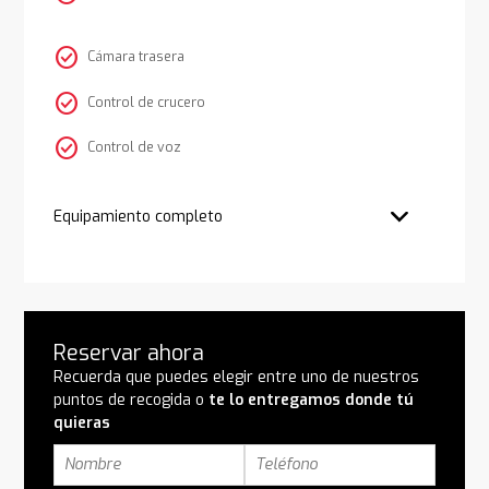
check_circle
Cámara trasera
check_circle
Control de crucero
check_circle
Control de voz
Equipamiento completo
Reservar ahora
Recuerda que puedes elegir entre uno de nuestros
puntos de recogida o
te lo entregamos donde tú
quieras