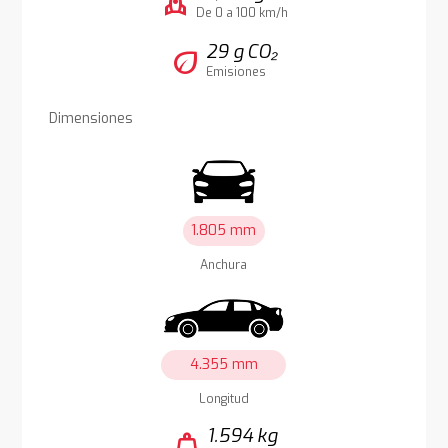
rocket
De 0 a 100 km/h
29 g CO₂
eco
Emisiones
Dimensiones
1.805 mm
Anchura
4.355 mm
Longitud
1.594 kg
weight