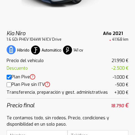
Kia Niro
Año 2021
1.6 GDi PHEV 104kW 141CV Drive
41.168 km
Automático
141 cv
Híbrido
Precio del vehículo
21.990 €
Descuento
-2.500 €
Plan Pive
?
-1.000 €
Plan Pive sin ITV
?
-500 €
Transferencia, preparación y gest. administrativas
+300 €
Precio final
€
18.790
Te contamos todo, sin rodeos. Precio, condiciones y
disponibilidad en un solo paso.