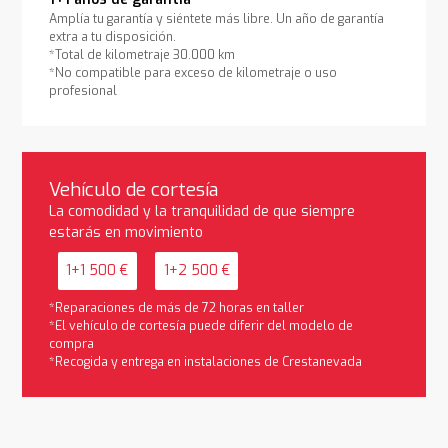
Amplía tu garantía y siéntete más libre. Un año de garantía
extra a tu disposición.
*Total de kilometraje 30.000 km
*No compatible para exceso de kilometraje o uso
profesional
Vehículo de cortesía
La comodidad y la tranquilidad de que siempre
estarás en movimiento
1+1 500 €
1+2 500 €
*Reparaciones de más de 72 horas en taller
*El vehículo de cortesía puede diferir del modelo de
compra
*Recogida y entrega en instalaciones de Crestanevada