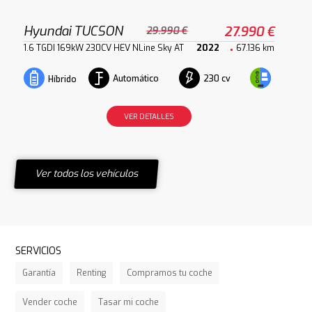
Hyundai TUCSON
27.990 €
29.990 €
1.6 TGDI 169kW 230CV HEV NLine Sky AT
2022
67.136 km
Automático
230 cv
Híbrido
VER DETALLES
Ver todos los vehículos
SERVICIOS
Garantía
Renting
Compramos tu coche
Vender coche
Tasar mi coche