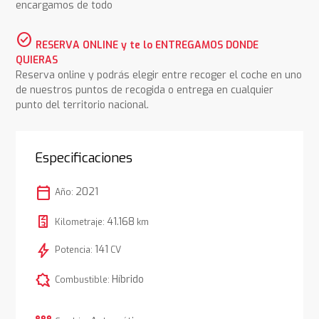
encargamos de todo
check_circle
RESERVA ONLINE y te lo ENTREGAMOS DONDE
QUIERAS
Reserva online y podrás elegir entre recoger el coche en uno
de nuestros puntos de recogida o entrega en cualquier
punto del territorio nacional.
Especificaciones
calendar_today
2021
Año:
41.168
Kilometraje:
km
bolt
141
Potencia:
CV
comic_bubble
Híbrido
Combustible: