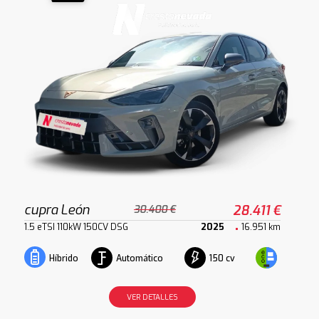
cupra León
28.411 €
30.400 €
1.5 eTSI 110kW 150CV DSG
2025
16.951 km
Automático
150 cv
Híbrido
VER DETALLES