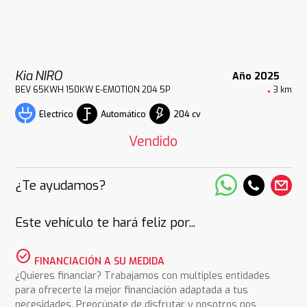
Kia NIRO
Año 2025
BEV 65KWH 150KW E-EMOTION 204 5P
3 km
Automático
204 cv
Electrico
Vendido
¿Te ayudamos?
Este vehículo te hará feliz por...
check_circle
FINANCIACIÓN A SU MEDIDA
¿Quieres financiar? Trabajamos con multiples entidades
para ofrecerte la mejor financiación adaptada a tus
necesidades. Preocúpate de disfrutar y nosotros nos