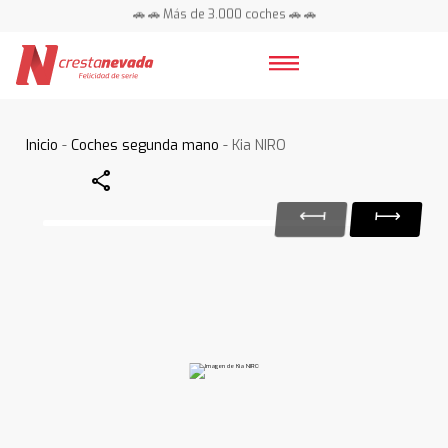
🚗 🚗 Más de 3.000 coches 🚗 🚗
📍 Centros en toda España ⭐
Inicio
-
Coches segunda mano
- Kia NIRO
Share