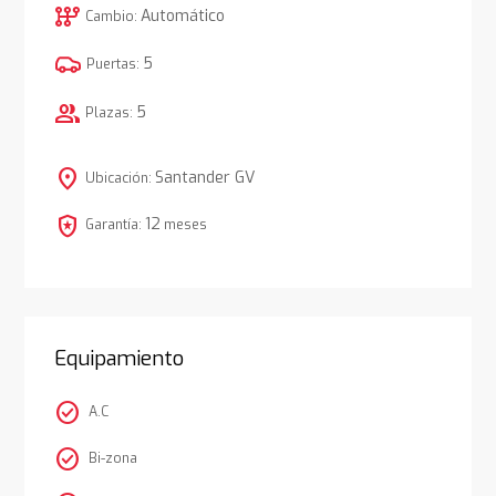
auto_transmission
Automático
Cambio:
5
Puertas:
group
5
Plazas:
location_on
Santander GV
Ubicación:
local_police
12
Garantía:
meses
Equipamiento
check_circle
A.C
check_circle
Bi-zona