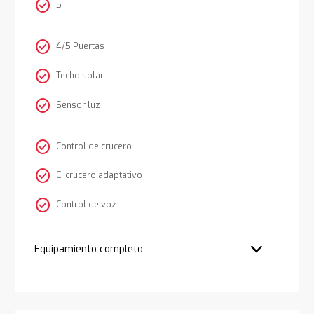
check_circle
5
check_circle
4/5 Puertas
check_circle
Techo solar
check_circle
Sensor luz
check_circle
Control de crucero
check_circle
C. crucero adaptativo
check_circle
Control de voz
Equipamiento completo