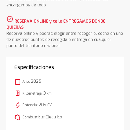
encargamos de todo
check_circle
RESERVA ONLINE y te lo ENTREGAMOS DONDE
QUIERAS
Reserva online y podrás elegir entre recoger el coche en uno
de nuestros puntos de recogida o entrega en cualquier
punto del territorio nacional.
Especificaciones
calendar_today
2025
Año:
3
Kilometraje:
km
bolt
204
Potencia:
CV
comic_bubble
Electrico
Combustible: