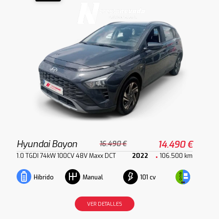
Hyundai Bayon
14.490 €
16.490 €
1.0 TGDI 74kW 100CV 48V Maxx DCT
2022
106.500 km
101 cv
Híbrido
Manual
VER DETALLES