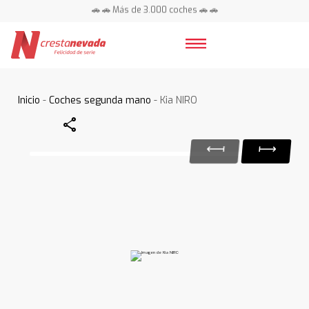
🚗 🚗 Más de 3.000 coches 🚗 🚗
📍 Centros en toda España ⭐
Inicio
-
Coches segunda mano
- Kia NIRO
Share