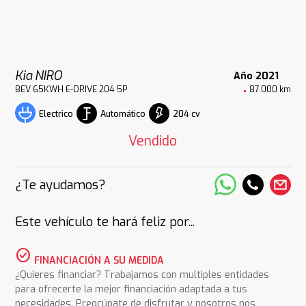
Kia NIRO
Año 2021
BEV 65KWH E-DRIVE 204 5P
87.000 km
Automático
204 cv
Electrico
Vendido
¿Te ayudamos?
Este vehículo te hará feliz por...
check_circle
FINANCIACIÓN A SU MEDIDA
¿Quieres financiar? Trabajamos con multiples entidades
para ofrecerte la mejor financiación adaptada a tus
necesidades. Preocúpate de disfrutar y nosotros nos