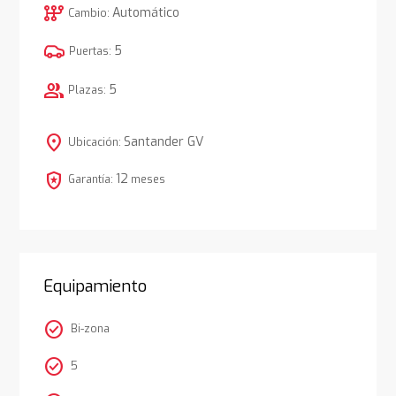
auto_transmission
Automático
Cambio:
5
Puertas:
group
5
Plazas:
location_on
Santander GV
Ubicación:
local_police
12
Garantía:
meses
Equipamiento
check_circle
Bi-zona
check_circle
5