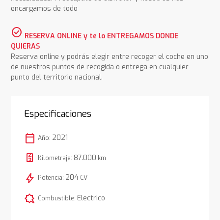
encargamos de todo
check_circle
RESERVA ONLINE y te lo ENTREGAMOS DONDE
QUIERAS
Reserva online y podrás elegir entre recoger el coche en uno
de nuestros puntos de recogida o entrega en cualquier
punto del territorio nacional.
Especificaciones
calendar_today
2021
Año:
87.000
Kilometraje:
km
bolt
204
Potencia:
CV
comic_bubble
Electrico
Combustible: