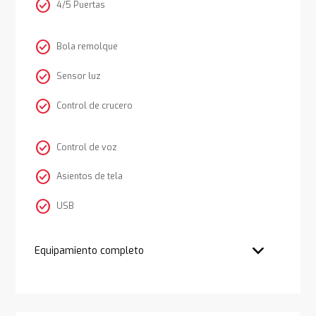
check_circle
4/5 Puertas
check_circle
Bola remolque
check_circle
Sensor luz
check_circle
Control de crucero
check_circle
Control de voz
check_circle
Asientos de tela
check_circle
USB
Equipamiento completo