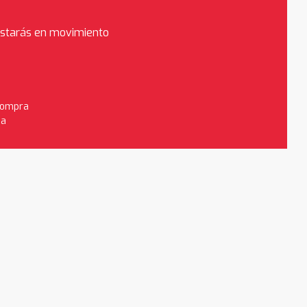
estarás en movimiento
 compra
da