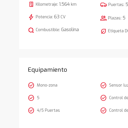
1.564
Kilometraje:
km
Puertas:
bolt
63
Potencia:
CV
group
5
Plazas:
comic_bubble
Gasolina
Combustible:
nest_eco_leaf
Etiqueta 
Equipamiento
check_circle
check_circle
Mono-zona
Sensor lu
check_circle
check_circle
5
Control d
check_circle
check_circle
4/5 Puertas
Control d