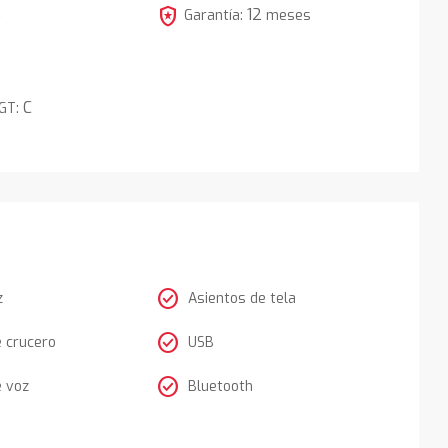
local_police
12
5
Garantía:
meses
C
DGT:
check_circle
z
Asientos de tela
check_circle
e crucero
USB
check_circle
e voz
Bluetooth