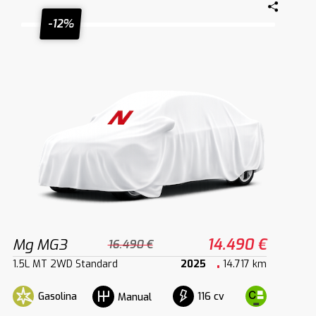
-12%
Mg MG3
14.490 €
16.490 €
1.5L MT 2WD Standard
2025
14.717 km
Gasolina
116 cv
Manual