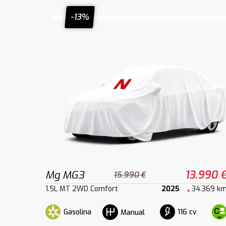
-13%
Mg MG3
13.990 
15.990 €
1.5L MT 2WD Comfort
2025
34.369 k
Gasolina
116 cv
Manual