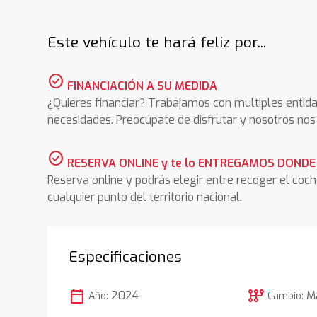
Este vehículo te hará feliz por...
check_circle
FINANCIACIÓN A SU MEDIDA
¿Quieres financiar? Trabajamos con multiples entida
necesidades. Preocúpate de disfrutar y nosotros n
check_circle
RESERVA ONLINE y te lo ENTREGAMOS DONDE
Reserva online y podrás elegir entre recoger el coc
cualquier punto del territorio nacional.
Especificaciones
calendar_today
auto_transmission
2024
M
Año:
Cambio: