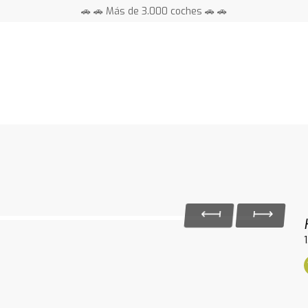
🚗 🚗 Más de 3.000 coches 🚗 🚗
📍 Centros en toda España ⭐