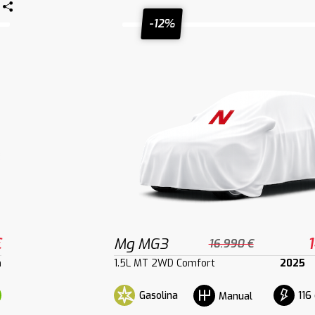
-12%
€
Mg MG3
16.990 €
m
1.5L MT 2WD Comfort
2025
Gasolina
116
Manual