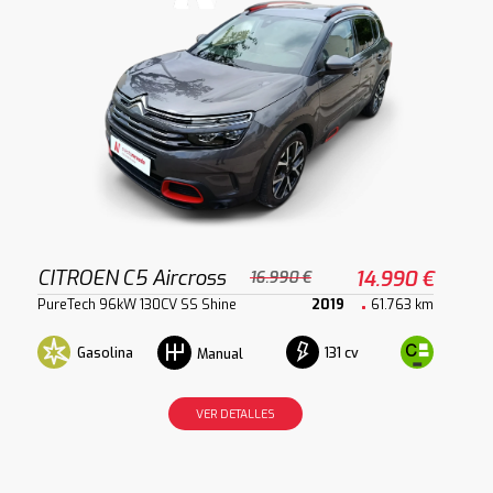
CITROEN C5 Aircross
14.990 €
16.990 €
PureTech 96kW 130CV SS Shine
2019
61.763 km
Gasolina
131 cv
Manual
VER DETALLES