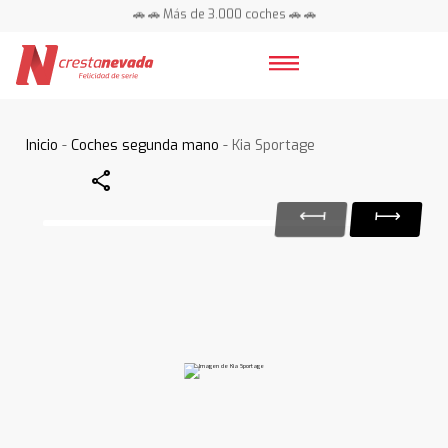
🚗 🚗 Más de 3.000 coches 🚗 🚗
📍 Centros en toda España ⭐
Inicio
-
Coches segunda mano
- Kia Sportage
Share