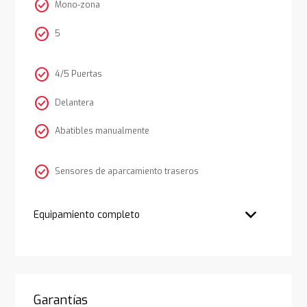
check_circle
Mono-zona
check_circle
5
check_circle
4/5 Puertas
check_circle
Delantera
check_circle
Abatibles manualmente
check_circle
Sensores de aparcamiento traseros
Equipamiento completo
Garantías