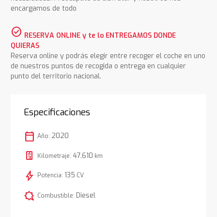
encargamos de todo
check_circle
RESERVA ONLINE y te lo ENTREGAMOS DONDE
QUIERAS
Reserva online y podrás elegir entre recoger el coche en uno
de nuestros puntos de recogida o entrega en cualquier
punto del territorio nacional.
Especificaciones
calendar_today
2020
Año:
47.610
Kilometraje:
km
bolt
135
Potencia:
CV
comic_bubble
Diesel
Combustible: