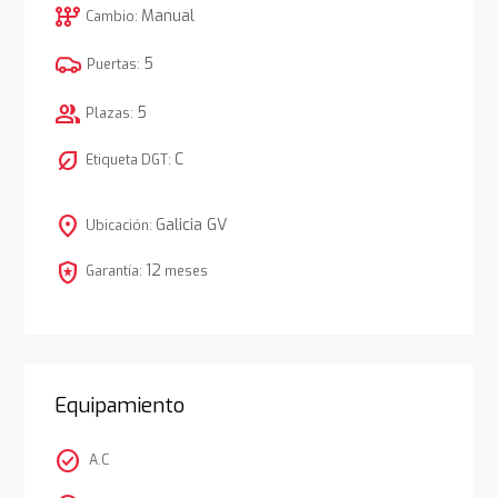
auto_transmission
Manual
Cambio:
5
Puertas:
group
5
Plazas:
nest_eco_leaf
C
Etiqueta DGT:
location_on
Galicia GV
Ubicación:
local_police
12
Garantía:
meses
Equipamiento
check_circle
A.C