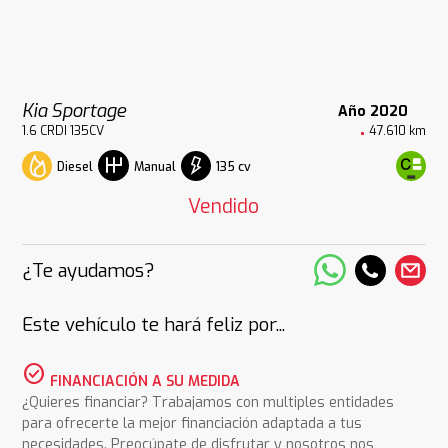
Kia Sportage
Año 2020
1.6 CRDI 135CV
47.610 km
Diesel
135 cv
Manual
Vendido
¿Te ayudamos?
Este vehículo te hará feliz por...
check_circle
FINANCIACIÓN A SU MEDIDA
¿Quieres financiar? Trabajamos con multiples entidades
para ofrecerte la mejor financiación adaptada a tus
necesidades. Preocúpate de disfrutar y nosotros nos