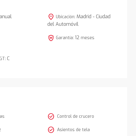
location_on
anual
Madrid - Ciudad
Ubicación:
del Automóvil
5
local_police
12
Garantía:
meses
C
DGT:
check_circle
tas
Control de crucero
check_circle
z
Asientos de tela