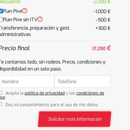
Descuento
-2.000 €
Plan Pive
?
-1.000 €
Plan Pive sin ITV
?
-500 €
Transferencia, preparación y gest.
+300 €
administrativas
Precio final
€
17.290
Te contamos todo, sin rodeos. Precio, condiciones y
disponibilidad en un solo paso.
Acepto la
política de privacidad
y las
condiciones de
uso
Doy mi consentimiento para el uso de mis datos
Solicitar más información