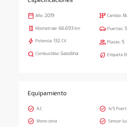
calendar_today
auto_transmission
2019
M
Año:
Cambio:
66.693
Kilometraje:
km
Puertas:
bolt
132
Potencia:
CV
group
5
Plazas:
comic_bubble
Gasolina
Combustible:
nest_eco_leaf
Etiqueta 
Equipamiento
check_circle
check_circle
A.C
4/5 Puer
check_circle
check_circle
Mono-zona
Sensor lu