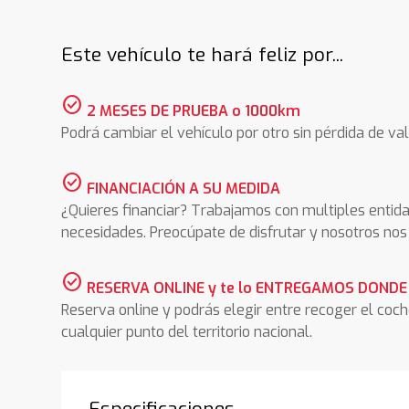
Este vehículo te hará feliz por...
check_circle
2 MESES DE PRUEBA o 1000km
Podrá cambiar el vehículo por otro sin pérdida de val
check_circle
FINANCIACIÓN A SU MEDIDA
¿Quieres financiar? Trabajamos con multiples entida
necesidades. Preocúpate de disfrutar y nosotros n
check_circle
RESERVA ONLINE y te lo ENTREGAMOS DONDE
Reserva online y podrás elegir entre recoger el coc
cualquier punto del territorio nacional.
Especificaciones