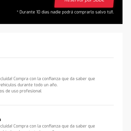
* Durante 10 días nadie podrá comprarlo salvo tú!!.
ncluida! Compra con la confianza que da saber que
ehículos durante todo un año.
los de uso profesional
a
ncluida! Compra con la confianza que da saber que