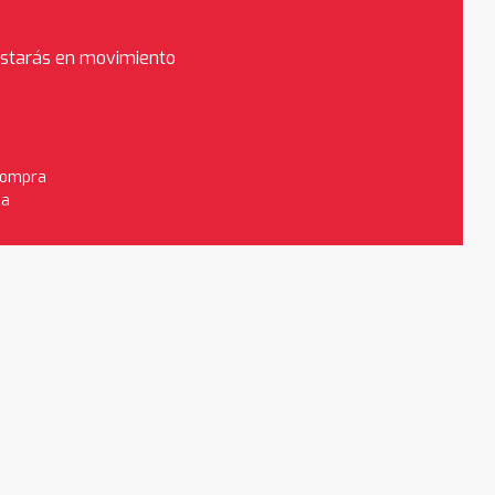
estarás en movimiento
 compra
da