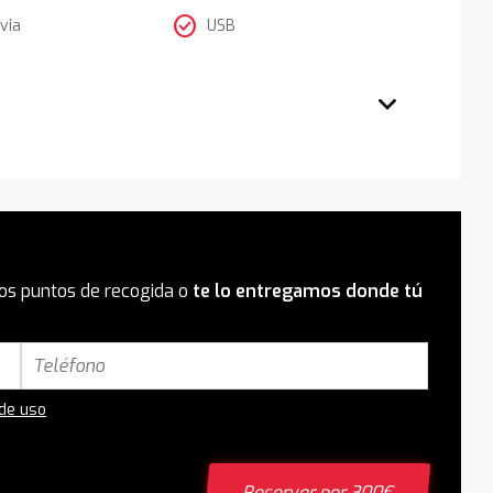
check_circle
via
USB
os puntos de recogida o
te lo entregamos donde tú
 de uso
Reservar por 300€