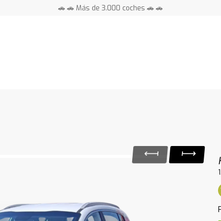
🚗 🚗 Más de 3.000 coches 🚗 🚗
📍 Centros en toda España ⭐