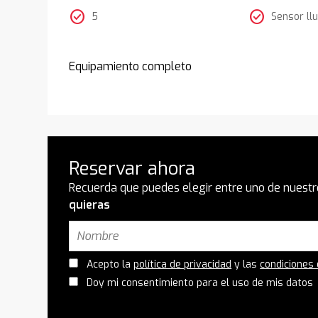
check_circle
check_circle
5
Sensor llu
Equipamiento completo
Reservar ahora
Recuerda que puedes elegir entre uno de nuestr
quieras
Acepto la
política de privacidad
y las
condiciones
Doy mi consentimiento para el uso de mis datos