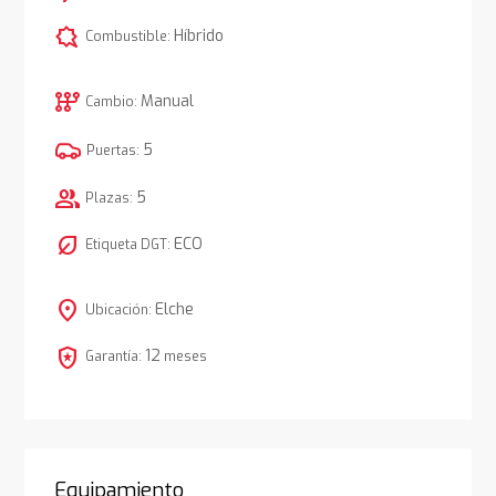
comic_bubble
Híbrido
Combustible:
auto_transmission
Manual
Cambio:
5
Puertas:
group
5
Plazas:
nest_eco_leaf
ECO
Etiqueta DGT:
location_on
Elche
Ubicación:
local_police
12
Garantía:
meses
Equipamiento