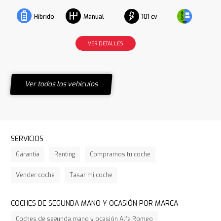
101 cv
Híbrido
Manual
VER DETALLES
Ver todos los vehículos
SERVICIOS
Garantía
Renting
Compramos tu coche
Vender coche
Tasar mi coche
COCHES DE SEGUNDA MANO Y OCASIÓN POR MARCA
Coches de segunda mano y ocasión Alfa Romeo