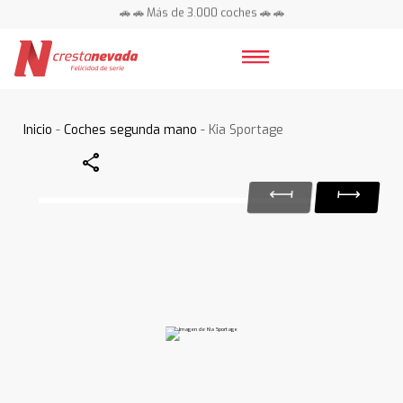
🚗 🚗 Más de 3.000 coches 🚗 🚗
📍 Centros en toda España ⭐
Inicio
-
Coches segunda mano
- Kia Sportage
Share