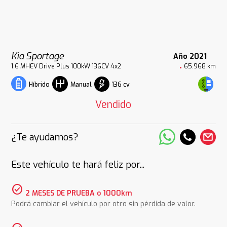
Kia Sportage
Año 2021
1.6 MHEV Drive Plus 100kW 136CV 4x2
65.968 km
136 cv
Híbrido
Manual
Vendido
¿Te ayudamos?
Este vehículo te hará feliz por...
check_circle
2 MESES DE PRUEBA o 1000km
Podrá cambiar el vehículo por otro sin pérdida de valor.