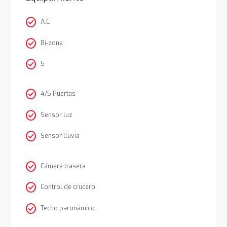
check_circle
A.C
check_circle
Bi-zona
check_circle
5
check_circle
4/5 Puertas
check_circle
Sensor luz
check_circle
Sensor lluvia
check_circle
Cámara trasera
check_circle
Control de crucero
check_circle
Techo paronámico