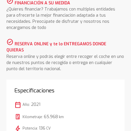
check_circle
FINANCIACIÓN A SU MEDIDA
¿Quieres financiar? Trabajamos con multiples entidades
para ofrecerte la mejor financiación adaptada a tus
necesidades. Preocúpate de disfrutar y nosotros nos
encargamos de todo
check_circle
RESERVA ONLINE y te lo ENTREGAMOS DONDE
QUIERAS
Reserva online y podrás elegir entre recoger el coche en uno
de nuestros puntos de recogida o entrega en cualquier
punto del territorio nacional.
Especificaciones
calendar_today
2021
Año:
65.968
Kilometraje:
km
bolt
136
Potencia:
CV