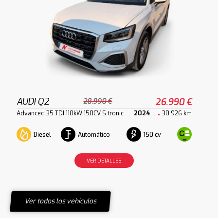
AUDI Q2
26.990 €
28.990 €
Advanced 35 TDI 110kW 150CV S tronic
2024
30.926 km
Diesel
Automático
150 cv
VER DETALLES
Ver todos los vehículos