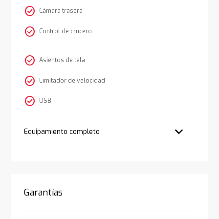
check_circle
Cámara trasera
check_circle
Control de crucero
check_circle
Asientos de tela
check_circle
Limitador de velocidad
check_circle
USB
Equipamiento completo
Garantías