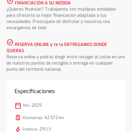
check_circle
FINANCIACIÓN A SU MEDIDA
¿Quieres financiar? Trabajamos con multiples entidades
para ofrecerte la mejor financiación adaptada a tus
necesidades. Preocúpate de disfrutar y nosotros nos
encargamos de todo
check_circle
RESERVA ONLINE y te lo ENTREGAMOS DONDE
QUIERAS
Reserva online y podrás elegir entre recoger el coche en uno
de nuestros puntos de recogida o entrega en cualquier
punto del territorio nacional.
Especificaciones
calendar_today
2025
Año:
42.572
Kilometraje:
km
bolt
215
Potencia:
CV