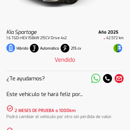
Kia Sportage
Año 2025
1.6 TGDi HEV 158kW 215CV Drive 4x2
42.572 km
Automático
215 cv
Híbrido
Vendido
¿Te ayudamos?
Este vehículo te hará feliz por...
check_circle
2 MESES DE PRUEBA o 1000km
Podrá cambiar el vehículo por otro sin pérdida de valor.