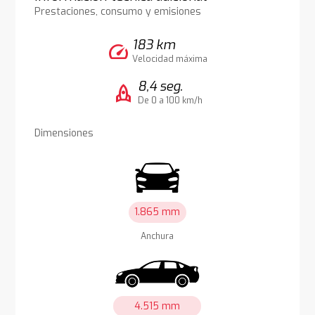
Prestaciones, consumo y emisiones
183 km
speed
Velocidad máxima
8,4 seg.
rocket
De 0 a 100 km/h
Dimensiones
1.865 mm
Anchura
4.515 mm