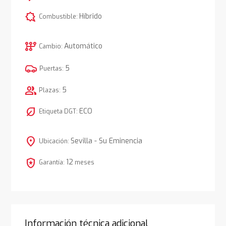
comic_bubble
Híbrido
Combustible:
auto_transmission
Automático
Cambio:
5
Puertas:
group
5
Plazas:
nest_eco_leaf
ECO
Etiqueta DGT:
location_on
Sevilla - Su Eminencia
Ubicación:
local_police
12
Garantía:
meses
Información técnica adicional