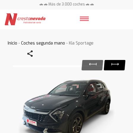
🚗 🚗 Más de 3.000 coches 🚗 🚗
📍 Centros en toda España ⭐
Inicio
-
Coches segunda mano
- Kia Sportage
Share