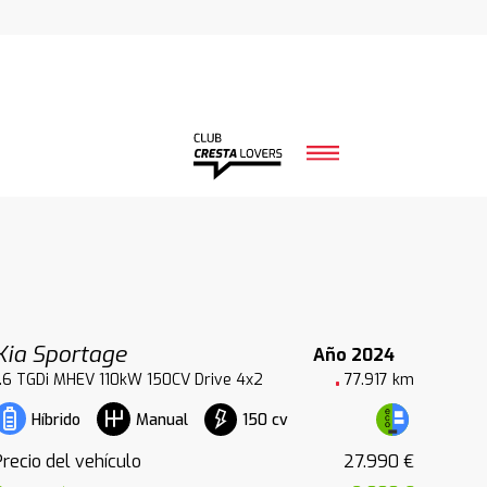
Kia Sportage
Año 2024
1.6 TGDi MHEV 110kW 150CV Drive 4x2
77.917 km
150 cv
Híbrido
Manual
Precio del vehículo
27.990 €