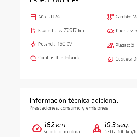
calendar_today
auto_transmission
2024
M
Año:
Cambio:
77.917
Kilometraje:
km
Puertas:
bolt
150
Potencia:
CV
group
5
Plazas:
comic_bubble
Híbrido
Combustible:
nest_eco_leaf
Etiqueta 
Información técnica adicional
Prestaciones, consumo y emisiones
182 km
10,3 seg.
speed
rocket
Velocidad máxima
De 0 a 100 km/h