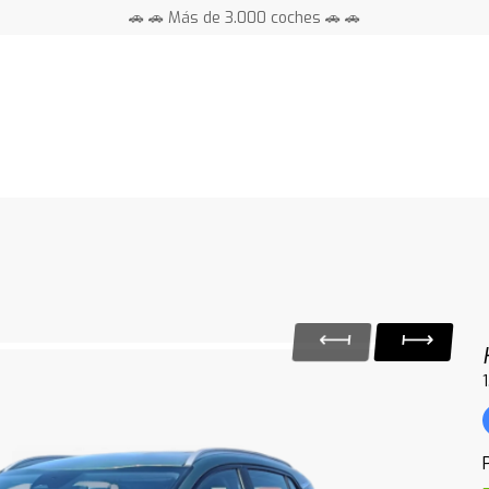
🚗 🚗 Más de 3.000 coches 🚗 🚗
📍 Centros en toda España ⭐