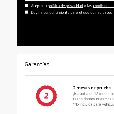
Acepto la
política de privacidad
y las
condiciones
Doy mi consentimiento para el uso de mis datos
Garantías
2 meses de prueba
¡Garantía de 12 meses i
respaldamos nuestros v
*No incluida para vehícu