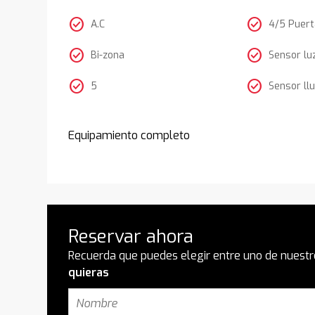
check_circle
check_circle
A.C
4/5 Puer
check_circle
check_circle
Bi-zona
Sensor lu
check_circle
check_circle
5
Sensor llu
Equipamiento completo
Reservar ahora
Recuerda que puedes elegir entre uno de nuestr
quieras