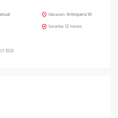
location_on
anual
Antequera W
Ubicación:
local_police
12
5
Garantía:
meses
ECO
DGT: