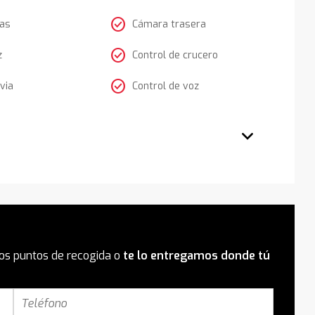
check_circle
tas
Cámara trasera
check_circle
z
Control de crucero
check_circle
via
Control de voz
os puntos de recogida o
te lo entregamos donde tú