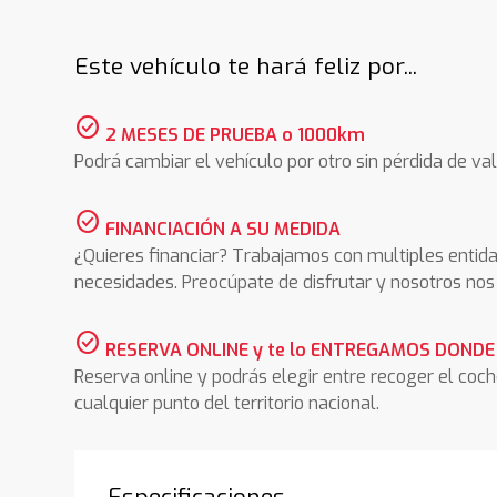
Este vehículo te hará feliz por...
check_circle
2 MESES DE PRUEBA o 1000km
Podrá cambiar el vehículo por otro sin pérdida de val
check_circle
FINANCIACIÓN A SU MEDIDA
¿Quieres financiar? Trabajamos con multiples entida
necesidades. Preocúpate de disfrutar y nosotros n
check_circle
RESERVA ONLINE y te lo ENTREGAMOS DONDE
Reserva online y podrás elegir entre recoger el coc
cualquier punto del territorio nacional.
Especificaciones