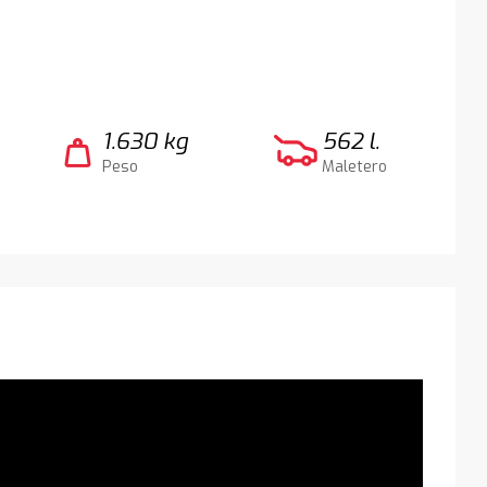
1.630 kg
562 l.
weight
Peso
Maletero