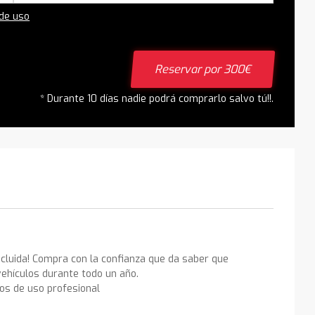
 de uso
Reservar por 300€
* Durante 10 días nadie podrá comprarlo salvo tú!!.
ncluida! Compra con la confianza que da saber que
ehículos durante todo un año.
los de uso profesional