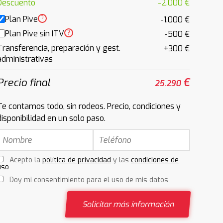
Descuento
-2.000 €
Plan Pive
?
-1.000 €
Plan Pive sin ITV
?
-500 €
Transferencia, preparación y gest.
+300 €
administrativas
Precio final
€
25.290
Te contamos todo, sin rodeos. Precio, condiciones y
disponibilidad en un solo paso.
Acepto la
política de privacidad
y las
condiciones de
uso
Doy mi consentimiento para el uso de mis datos
Solicitar más información