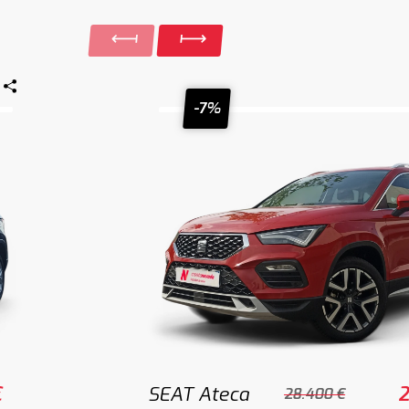
-7%
€
SEAT Ateca
2
28.400 €