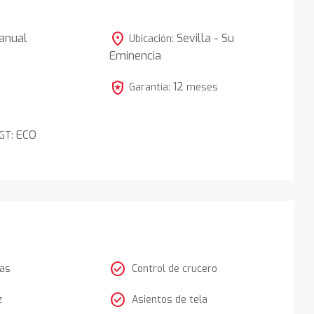
location_on
anual
Sevilla - Su
Ubicación:
Eminencia
5
local_police
12
Garantía:
meses
ECO
DGT:
check_circle
tas
Control de crucero
check_circle
z
Asientos de tela