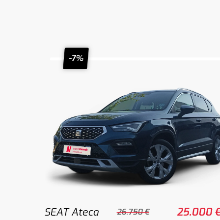
-7%
SEAT Ateca
25.000 
26.750 €