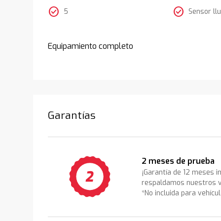
check_circle
check_circle
5
Sensor llu
Equipamiento completo
Garantías
2 meses de prueba
¡Garantía de 12 meses i
respaldamos nuestros v
*No incluida para vehícu