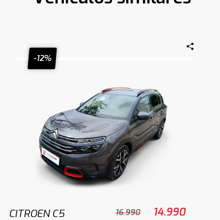
-12%
14.990
CITROEN C5
16.990