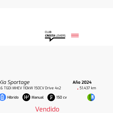
Kia Sportage
Año 2024
1.6 TGDi MHEV 110kW 150CV Drive 4x2
51.437 km
150 cv
Híbrido
Manual
Vendido