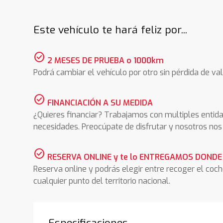
Este vehículo te hará feliz por...
check_circle
2 MESES DE PRUEBA o 1000km
Podrá cambiar el vehículo por otro sin pérdida de val
check_circle
FINANCIACIÓN A SU MEDIDA
¿Quieres financiar? Trabajamos con multiples entida
necesidades. Preocúpate de disfrutar y nosotros n
check_circle
RESERVA ONLINE y te lo ENTREGAMOS DONDE
Reserva online y podrás elegir entre recoger el coc
cualquier punto del territorio nacional.
Especificaciones