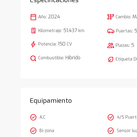
calendar_today
auto_transmission
2024
M
Año:
Cambio:
51.437
Kilometraje:
km
Puertas:
bolt
150
Potencia:
CV
group
5
Plazas:
comic_bubble
Híbrido
Combustible:
nest_eco_leaf
Etiqueta 
Equipamiento
check_circle
check_circle
A.C
4/5 Puer
check_circle
check_circle
Bi-zona
Sensor lu