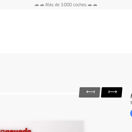
🚗 🚗 Más de 3.000 coches 🚗 🚗
📍 Centros en toda España ⭐