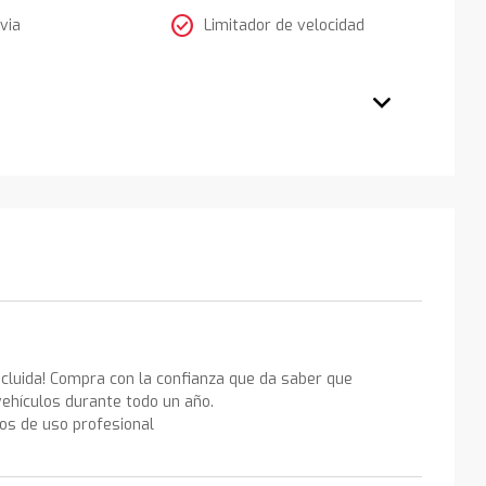
check_circle
via
Limitador de velocidad
ncluida! Compra con la confianza que da saber que
ehículos durante todo un año.
los de uso profesional