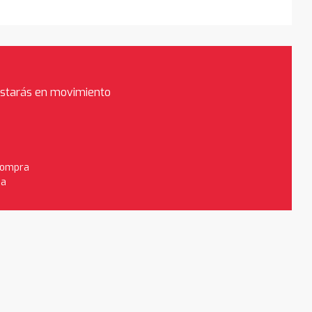
estarás en movimiento
 compra
da